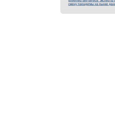
governed self-service: эксперт
смену парадигмы на рынке дан