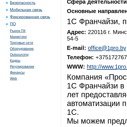
Сфера деятельности
Безопасность
Мобильная связь
Основные направлен
Фиксированная связь
1С Франчайзи, 
ПО
Рынок ПК
Адрес:
220116 г. Минск
Маркетинг
54-5
Торговые сети
E-mail:
office@1pro.by
Оборудование
Outsourcing
Телефон:
+375172767
Кадры
WWW:
http://www.1pro
Регулирование
Финансы
Компания «Прос
Web
1С Франчайзи в 
лет предоставля
автоматизации п
1С.
Мы можем предл