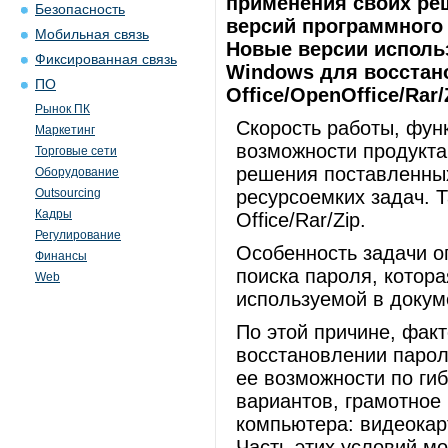
применения своих реш
Безопасность
версий программного 
Мобильная связь
Новые версии исполь
Фиксированная связь
Windows для восстан
ПО
Office/OpenOffice/Rar/
Рынок ПК
Скорость работы, фун
Маркетинг
возможности продукт
Торговые сети
решения поставленных
Оборудование
Outsourcing
ресурсоемких задач. Т
Кадры
Office/Rar/Zip.
Регулирование
Особенность задачи о
Финансы
поиска пароля, котора
Web
используемой в докум
По этой причине, фак
восстановлении парол
ее возможности по ги
вариантов, грамотное
компьютера: видеокар
Часть этих условий м