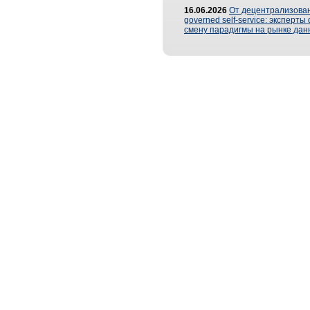
16.06.2026
От децентрализован
governed self-service: эксперт
смену парадигмы на рынке дан