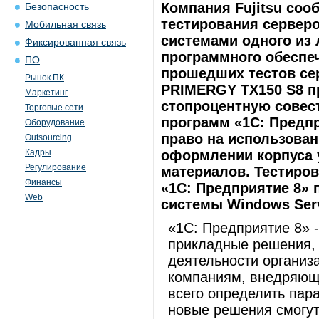
Компания Fujitsu со
Безопасность
тестирования сервер
Мобильная связь
системами одного из
Фиксированная связь
программного обеспеч
ПО
прошедших тестов сер
Рынок ПК
PRIMERGY TX150 S8 
Маркетинг
стопроцентную совес
Торговые сети
программ «1С: Предпр
Оборудование
право на использован
Outsourcing
Кадры
оформлении корпуса 
Регулирование
материалов. Тестиро
Финансы
«1С: Предприятие 8» 
Web
системы Windows Serv
«1С: Предприятие 8» 
прикладные решения,
деятельности организ
компаниям, внедряющ
всего определить пар
новые решения смогут