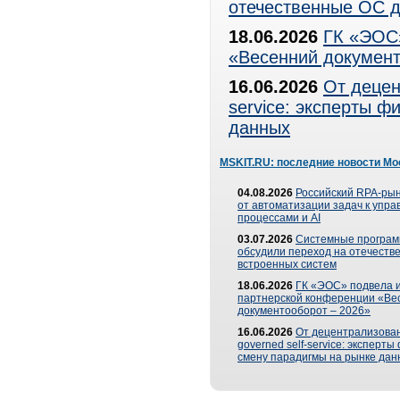
отечественные ОС д
18.06.2026
ГК «ЭОС»
«Весенний документ
16.06.2026
От децен
service: эксперты 
данных
MSKIT.RU: последние новости Мо
04.08.2026
Российский RPA-рын
от автоматизации задач к упр
процессами и AI
03.07.2026
Системные програ
обсудили переход на отечеств
встроенных систем
18.06.2026
ГК «ЭОС» подвела и
партнерской конференции «Ве
документооборот – 2026»
16.06.2026
От децентрализован
governed self-service: эксперт
смену парадигмы на рынке дан