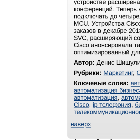
устройстве расширена
конференций. Теперь
подключать до четыре
MCU. Устройства Cisc
заказов в декабре 201
SVC, расширяющий со
Cisco анонсировала т
оптимизированный для
Автор:
Денис Шишули
Рубрики:
Маркетинг
,
Ключевые слова:
ав
автоматизация бизнес
автоматизация
,
автом
Cisco
,
ip телефония
,
б
телекоммуникационно
наверх