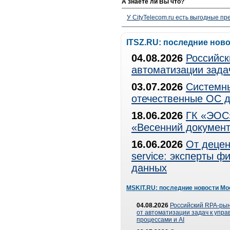
А знаете ли Вы что?
У CityTelecom.ru есть выгодные п
ITSZ.RU: последние нов
04.08.2026
Российск
автоматизации зада
03.07.2026
Системны
отечественные ОС д
18.06.2026
ГК «ЭОС»
«Весенний документ
16.06.2026
От децен
service: эксперты 
данных
MSKIT.RU: последние новости Мо
04.08.2026
Российский RPA-рын
от автоматизации задач к упр
процессами и AI