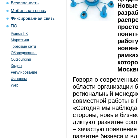
Безопасность
Новые
Мобильная связь
разра
Фиксированная связь
распр
просто
ПО
понят
Рынок ПК
работу
Маркетинг
Торговые сети
новинк
Оборудование
рамках
Outsourcing
которо
Кадры
Москв
Регулирование
Говоря о современных
Финансы
Web
области организации 
региональный менедж
совместной работы в 
«Сегодня мы наблюда
стороны, новые бизне
диктуют развитие соо
– зачастую появление
развитие бизнеса и вл