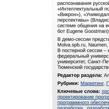
распознавания русско
«Интеллектуальный п
«Викрон»), «Унимода
перспективы» (Владис
системе общения на е
бот Eugene Goostman)
В демо-сессии предст
Molva.spb.ru, Naumen
В постерной сессии – 
федеральный универси
университет, Санкт-Пе
Тюменский государств
Редактор раздела:
Ал
Рубрики:
Маркетинг
,
Ключевые слова:
пр
проектирование прогр
программного обеспеч
разработки
,
разработ