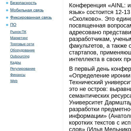
Безопасность
Конференция «AINL: и
Мобильная связь
язык» состоится 12-1
Фиксированная связь
«Сколково». Это един
посвященная вопросам
ПО
адресовано представи
Рынок ПК
разработчикам, учены
Маркетинг
Торговые сети
факультетов, а также 
Оборудование
стартапов, применяющ
Outsourcing
интеллекта в своих пр
Кадры
В первый день конфе
Регулирование
«Определение иронии 
Финансы
Web
Технический универси
это не остров: выравн
семантических ресурс
Университет Дармштадт
разработки предметно
информации» (Анатол
коротких текстов с и
слов» (Илья Мельников