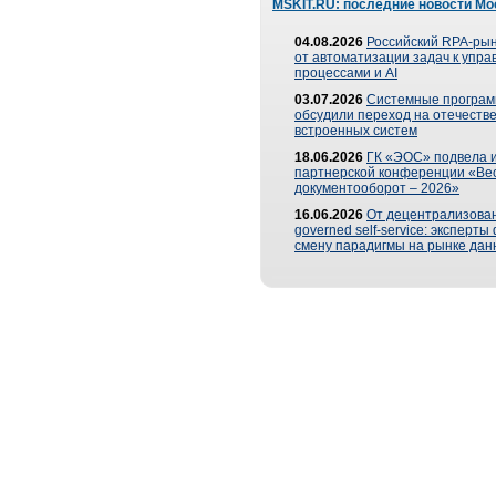
MSKIT.RU: последние новости Мо
04.08.2026
Российский RPA-рын
от автоматизации задач к упр
процессами и AI
03.07.2026
Системные програ
обсудили переход на отечеств
встроенных систем
18.06.2026
ГК «ЭОС» подвела и
партнерской конференции «Ве
документооборот – 2026»
16.06.2026
От децентрализован
governed self-service: эксперт
смену парадигмы на рынке дан