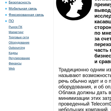
Безопасность
преиму
Мобильная связь
вывод
Фиксированная связь
исслед
касавш
ПО
сторон
Рынок ПК
по мне
Маркетинг
Торговые сети
за сче
Оборудование
перехо
Outsourcing
часть 
Кадры
бизнес
Регулирование
и срав
Финансы
Web
Традиционно одним и
называют возможность
речь обычно идет и о
оборудования, и об о
Облака должны дать в
минимизации этих затр
проведенный TelecomD
небольших компаний, 