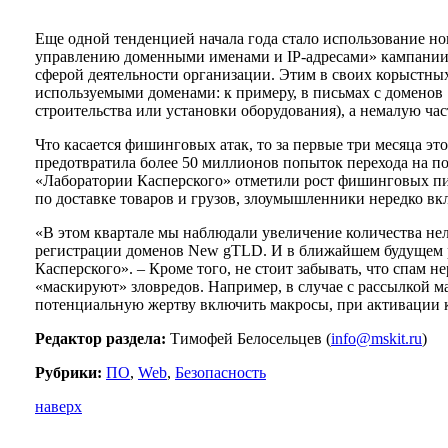
Еще одной тенденцией начала года стало использование но
управлению доменными именами и IP-адресами» кампании N
сферой деятельности организации. Этим в своих корыстны
используемыми доменами: к примеру, в письмах с доменов
строительства или установки оборудования), а немалую час
Что касается фишинговых атак, то за первые три месяца э
предотвратила более 50 миллионов попыток перехода на п
«Лаборатории Касперского» отметили рост фишинговых пис
по доставке товаров и грузов, злоумышленники нередко в
«В этом квартале мы наблюдали увеличение количества не
регистрации доменов New gTLD. И в ближайшем будущем ро
Касперского». – Кроме того, не стоит забывать, что спам
«маскируют» зловредов. Например, в случае с рассылкой 
потенциальную жертву включить макросы, при активации к
Редактор раздела:
Тимофей Белосельцев (
info@mskit.ru
)
Рубрики:
ПО
,
Web
,
Безопасность
наверх