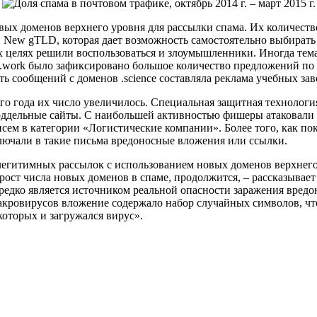
вых доменов верхнего уровня для рассылки спама. Их количеств
ew gTLD, которая дает возможность самостоятельно выбирать н
х целях решили воспользоваться и злоумышленники. Иногда тема
 .work было зафиксировано большое количество предложений по
ть сообщений с доменов .science составляла реклама учебных зав
того года их число увеличилось. Специальная защитная техноло
оддельные сайты. С наибольшей активностью фишеры атаковали 
ем в категории «Логистические компании». Более того, как по
ключали в такие письма вредоносные вложения или ссылки.
легитимных рассылок с использованием новых доменов верхнего
ст числа новых доменов в спаме, продолжится, – рассказывает
 нередко является источником реальной опасности заражения в
макровирусов вложение содержало набор случайных символов, ч
оторых и загружался вирус».