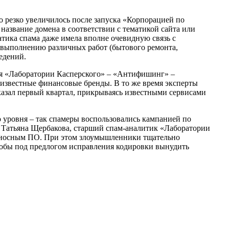
о резко увеличилось после запуска «Корпорацией по
азвание домена в соответствии с тематикой сайта или
тика спама даже имела вполне очевидную связь с
 выполнению различных работ (бытового ремонта,
едений.
гия «Лаборатории Касперского» – «Антифишинг» –
известные финансовые бренды. В то же время эксперты
казал первый квартал, прикрываясь известными сервисами
 уровня – так спамеры воспользовались кампанией по
 Татьяна Щербакова, старший спам-аналитик «Лаборатории
редоносным ПО. При этом злоумышленники тщательно
тобы под предлогом исправления кодировки вынудить