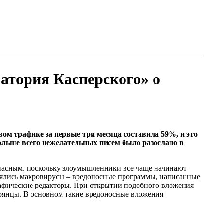
атория Касперского» о
вом трафике за первые три месяца составила 59%, и это
ольше всего нежелательных писем было разослано в
опасным, поскольку злоумышленники все чаще начинают
ранялись макровирусы – вредоносные программы, написанные
рафические редакторы. При открытии подобного вложения
троянцы. В основном такие вредоносные вложения