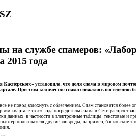
TSZ
ы на службе спамеров: «Лабор
а 2015 года
я Касперского» установила, что доля спама в мировом почто
артале. При этом количество спама снижалось постепенно: б
е не повод вздохнуть с облегчением. Спам становится более 
ервом квартале этого года посредством спама в Сети распрост
тки данных, в частности в электронные таблицы, текстовые и г
мпьютер пользователя другие зловреды, например, банковские 
ения.