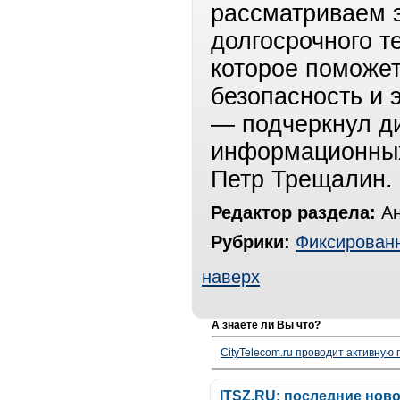
рассматриваем э
долгосрочного т
которое поможет
безопасность и 
— подчеркнул д
информационных
Петр Трещалин.
Редактор раздела:
Ан
Рубрики:
Фиксированн
наверх
А знаете ли Вы что?
CityTelecom.ru проводит активную
ITSZ.RU: последние нов