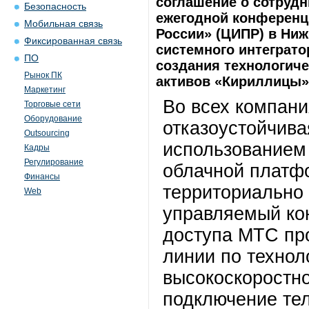
соглашение о сотрудн
Безопасность
ежегодной конферен
Мобильная связь
России» (ЦИПР) в Ни
Фиксированная связь
системного интеграто
ПО
создания технологич
Рынок ПК
активов «Кириллицы»
Маркетинг
Во всех компани
Торговые сети
Оборудование
отказоустойчива
Outsourcing
использованием 
Кадры
Регулирование
облачной платф
Финансы
территориально
Web
управляемый кон
доступа МТС пр
линии по техно
высокоскоростно
подключение те