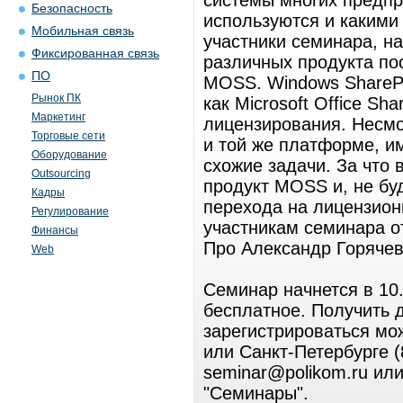
системы многих предпр
Безопасность
используются и какими
Мобильная связь
участники семинара, н
Фиксированная связь
различных продукта по
ПО
MOSS. Windows SharePoi
Рынок ПК
как Microsoft Office Sha
Маркетинг
лицензирования. Несмо
Торговые сети
и той же платформе, 
Оборудование
схожие задачи. За что 
Outsourcing
продукт MOSS и, не бу
Кадры
перехода на лицензион
Регулирование
участникам семинара о
Финансы
Про Александр Горячев
Web
Семинар начнется в 10.
бесплатное. Получить
зарегистрироваться мож
или Санкт-Петербурге (
seminar@polikom.ru ил
"Семинары".