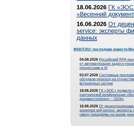
18.06.2026
ГК «ЭОС»
«Весенний документ
16.06.2026
От децен
service: эксперты 
данных
MSKIT.RU: последние новости Мо
04.08.2026
Российский RPA-рын
от автоматизации задач к упр
процессами и AI
03.07.2026
Системные програ
обсудили переход на отечеств
встроенных систем
18.06.2026
ГК «ЭОС» подвела и
партнерской конференции «Ве
документооборот – 2026»
16.06.2026
От децентрализован
governed self-service: эксперт
смену парадигмы на рынке дан