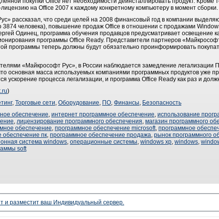
дленной покупки Office нет необходимости деинсталлировать продукт. Кроме т
ицензию на Office 2007 к каждому конкретному компьютеру в момент сборки.
ус» рассказал, что среди целей на 2008 финансовый год в компании выдел
о 3874 человека), повышение продаж Office в отношении с продажами Window
ергей Одинец, программа обучения продавцов предусматривает освещение к
иционирования программы Office Ready. Представители партнеров «Майкрософ
той программы теперь должны будут обязательно проинформировать покупате
елями «Майкрософт Рус», в России наблюдается замедление легализации ПО
, что основная масса используемых компаниями программных продуктов уже пр
я ускорение процесса легализации, и программа Office Ready как раз и долж
.ru
)
тинг
,
Торговые сети
,
Оборудование
,
ПО
,
Финансы
,
Безопасность
мное обеспечение
,
интернет программное обеспечение
,
использование прогр
чение
,
лицензирование программного обеспечения
,
магазин программного об
мное обеспечение
,
программное обеспечение microsoft
,
программное обеспе
 обеспечение пк
,
программное обеспечение продажа
,
рынок программного о
онная система windows
,
операционные системы
,
windows xp
,
windows
,
window
аммы soft
ет и разместит ваш Индивидуальный сервер.