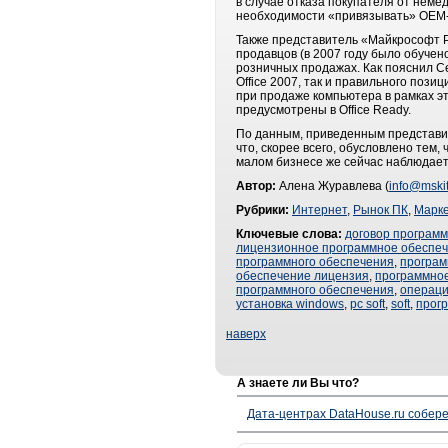
в случае отказа покупателя от неме
необходимости «привязывать» OEM-л
Также представитель «Майкрософт Р
продавцов (в 2007 году было обучен
розничных продажах. Как пояснил С
Office 2007, так и правильного поз
при продаже компьютера в рамках э
предусмотрены в Office Ready.
По данным, приведенным представит
что, скорее всего, обусловлено тем
малом бизнесе же сейчас наблюдаетс
Автор:
Алена Журавлева (
info@mskit
Рубрики:
Интернет
,
Рынок ПК
,
Марке
Ключевые слова:
договор програм
лицензионное программное обеспе
программного обеспечения
,
програм
обеспечение лицензия
,
программное
программного обеспечения
,
операци
установка windows
,
pc soft
,
soft
,
прогр
наверх
А знаете ли Вы что?
Дата-центрах DataHouse.ru собер