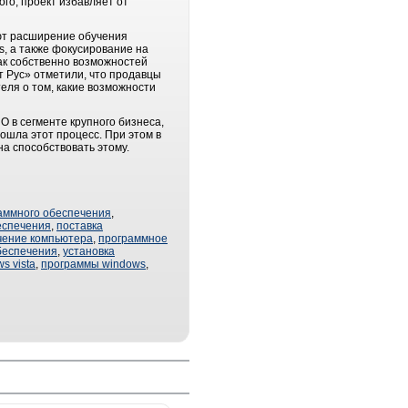
ого, проект избавляет от
яют расширение обучения
s, а также фокусирование на
ак собственно возможностей
т Рус» отметили, что продавцы
ля о том, какие возможности
 в сегменте крупного бизнеса,
ошла этот процесс. При этом в
на способствовать этому.
аммного обеспечения
,
еспечения
,
поставка
чение компьютера
,
программное
беспечения
,
установка
s vista
,
программы windows
,