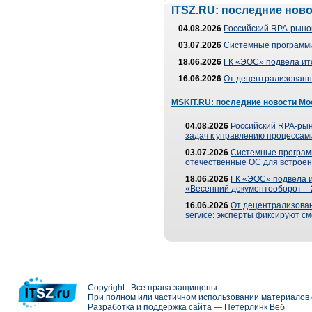
ITSZ.RU: последние нов
04.08.2026
Российский RPA-рынок
03.07.2026
Системные программи
18.06.2026
ГК «ЭОС» подвела ит
16.06.2026
От децентрализованно
MSKIT.RU: последние новости Мо
04.08.2026
Российский RPA-рын
задач к управлению процессами
03.07.2026
Системные програм
отечественные ОС для встроен
18.06.2026
ГК «ЭОС» подвела 
«Весенний документооборот –
16.06.2026
От децентрализованн
service: эксперты фиксируют с
Copyright . Все права защищены
При полном или частичном использовании материалов с
Разработка и поддержка сайта —
Петерлинк Веб