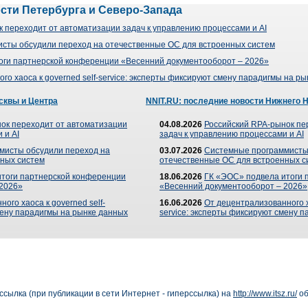
ости Петербурга и Северо-Запада
 переходит от автоматизации задач к управлению процессами и AI
сты обсудили переход на отечественные ОС для встроенных систем
оги партнерской конференции «Весенний документооборот – 2026»
го хаоса к governed self-service: эксперты фиксируют смену парадигмы на р
сквы и Центра
NNIT.RU: последние новости Нижнего 
ок переходит от автоматизации
04.08.2026
Российский RPA-рынок пе
 и AI
задач к управлению процессами и AI
мисты обсудили переход на
03.07.2026
Системные программисты
ных систем
отечественные ОС для встроенных с
итоги партнерской конференции
18.06.2026
ГК «ЭОС» подвела итоги 
 2026»
«Весенний документооборот – 2026»
ого хаоса к governed self-
16.06.2026
От децентрализованного ха
мену парадигмы на рынке данных
service: эксперты фиксируют смену 
сылка (при публикации в сети Интернет - гиперссылка) на
http://www.itsz.ru/
об