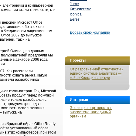
Jume
и электроники и компьютерной
Кит-системс
 компании стали такие сети, как
Iconica
Бегет
ерсией Microsoft Office
едставление обо всех его
я в бездисковом лицензионном
Добавь свою компанию
Office 2007 до выпусков
ателей, так и на
ергей Одинец, по данным
х пользователей предпочли бы
еденные в декабре 2006 года
Проекты
ным.
От разрозненной отчетности к
07. Как рассказали
единой системе аналитики —
тности охвата рынка, какую
кейс «Холодильник.ру»
тавители разработчика
ков компьютеров. Так, Microsoft
бовать продукт перед покупкой
ель не только разобрался с
Интервью
ого, предусмотрено два
Эволюция партнерства:
возможность использования
экосистема, как единый
» выпуска на
организм
ь гибридный образ Office Ready
soft за установленный образ
м из этих компьютеров, при этом