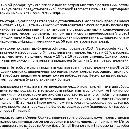
О «Майкрософт Рус» объявили о начале сотрудничества с розничными сетям
и ноутбуков с предустановленной системой Microsoft Office 2007. Партнерами
рный мир» и Alfa Computers («Циfры»).
мпьютеры будут продаваться уже с установленной бесплатной преобразуемой в
отает 60 дней, в течение которых пользователи смогут получить полное пр
наиболее удобный выпуск и активируют его с помощью ключа, содержащегос
ьно у партнеров программы. Так, покупатели смогут преобразовать Microsoft 
 «Для малого бизнеса». Программа ориентирована как на домашних пользов
ласно классификации компании – до 50 компьютеров в компании).
 менеджер по развитию бизнеса офисных продуктов ООО «Майкрософт Рус» С
веденного в 2005 году, 45 % представителей малого бизнеса и 62 % массовы
 магазинах, вместе с компьютером – 19 % и 16 % соответственно. Однако пров
пятый российский пользователь предпочел бы купить Office предустановлен
тели в Петербурге смогут покупать компьютеры с предустановленным Office 20
других регионах аналогичная программа также проводится, однако такой пло
Петербурге, практически негде пока не наблюдается. Несмотря на это предс
иков программы будет становиться больше.
еимущества участия в этой программе как для покупателей, так и для сборщи
числе точек продаж, есть возможность выбрать выпуск при покупке ПК и попро
тметили, что такого срока должно быть достаточно для того, чтобы пользоват
но и определился, какой именно вариант для него предпочтительнее. Кроме т
ыл куплен ПК и онлайн. Также после покупки ключа у пользователя остается 
жиме просмотра и перехода на более высокую версию (например, с «Базового
 через Интернет).
еров, то здесь Сергей Одинец выделил то, что сборщик может предустановит
 заранее ограничиваться одной версией и вносить лицензионный платеж Micro
 лицензию по выбору на Office Basic, Small Business или Professional на любо