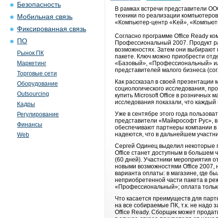
Безопасность
В рамках встречи представители ОО
техники по реализации компьютеров 
Мобильная связь
«Компьютер-центр «Keй», «Компьюте
Фиксированная связь
Согласно программе Office Ready ко
ПО
Профессиональный 2007. Продукт раб
возможностях. Затем они выбирают 
Рынок ПК
пакете. Ключ можно приобрести отдел
Маркетинг
«Базовый», «Профессиональный» или
представителей малого бизнеса (сог
Торговые сети
Как рассказал в своей презентации
Оборудование
социологического исследования, про
Outsourcing
купить Microsoft Office в розничных
исследования показали, что каждый 
Кадры
Уже в сентябре этого года пользова
Регулирование
представители «Майкрософт Рус», в 
Финансы
обеспечивают партнеры компании в 
надеются, что в дальнейшем участн
Web
Сергей Одинец выделил некоторые пр
Office станет доступным в большем 
(60 дней). Участники мероприятия о
новыми возможностями Office 2007, 
варианта оплаты: в магазине, где б
неприобретенной части пакета в ре
«Профессиональный»; оплата только
Что касается преимуществ для партн
на все собираемые ПК, т.к. не надо
Office Ready. Сборщик может продать