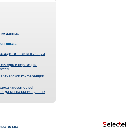
ынке данных
Новгорода
реходит от автоматизации
 обсудили переход на
истем
партнерской конференции
оса к governed self-
парадигмы на рынке данных
язательна