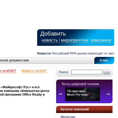
Добавить
новость
мероприятие
компанию
Новости:
Российский RPA-рынок переходит от автомати
ление документами
О нас
и на MSKIT
Новости на NNIT
Поиск:
Тесты цифровой техники
О «Майкрософт Рус» и его
кие компании «Компьютер-центр
ой программе Office Ready и
Каталог компаний
Мегаплан