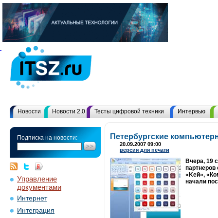
Новости
Новости 2.0
Тесты цифровой техники
Интервью
Петербургские компьютерны
Подписка на новости:
20.09.2007 09:00
версия для печати
Вчера, 19 
партнеров 
«Keй», «Ко
Управление
начали пос
документами
Интернет
Интеграция