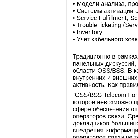
• Модели анализа, пр
• Системы активации 
• Service Fulfillment, S
• TroubleTicketing (Se
• Inventory
• Учет кабельного хоз
Традиционно в рамках
панельных дискуссий,
области OSS/BSS. В к
внутренних и внешних
активность. Как прав
“OSS/BSS Telecom For
которое невозможно 
сфере обеспечения оп
операторов связи. Ср
докладчиков большинс
внедрения информацио
операторов связи не т