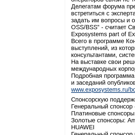
Делегатам форума пре
встретиться с эксперт
задать им вопросы и 
OSS/BSS” - считает С
Exposystems part of E
Всего в программе Ко
выступлений, из кото
консультантами, сист
На выставке свои реш
международных корпор
Подробная программа
и заседаний опублико
www.exposystems.ru/b
Спонсорскую поддерж
Генеральный спонсор 
Платиновые спонсоры:
Золотые спонсоры: Am
HUAWEI
Генеральный спонсор 