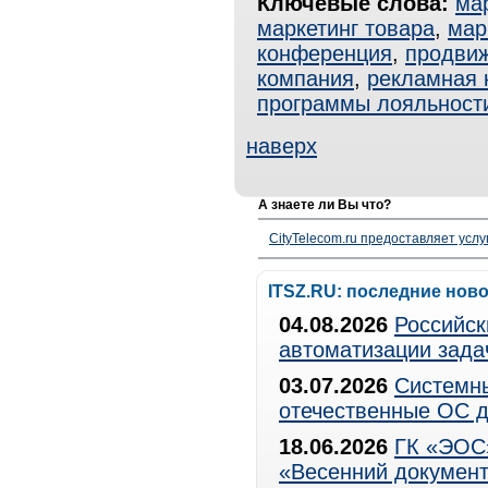
Ключевые слова:
ма
маркетинг товара
,
мар
конференция
,
продви
компания
,
рекламная 
программы лояльност
наверх
А знаете ли Вы что?
CityTelecom.ru предоставляет услу
ITSZ.RU: последние нов
04.08.2026
Российск
автоматизации зада
03.07.2026
Системны
отечественные ОС д
18.06.2026
ГК «ЭОС»
«Весенний документ