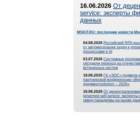
16.06.2026
От децен
service: эксперты 
данных
MSKIT.RU: последние новости Мо
04.08.2026
Российский RPA-рын
от автоматизации задач к упр
процессами и AI
03.07.2026
Системные програ
обсудили переход на отечеств
встроенных систем
18.06.2026
ГК «ЭОС» подвела и
партнерской конференции «Ве
документооборот – 2026»
16.06.2026
От децентрализован
governed self-service: эксперт
смену парадигмы на рынке дан