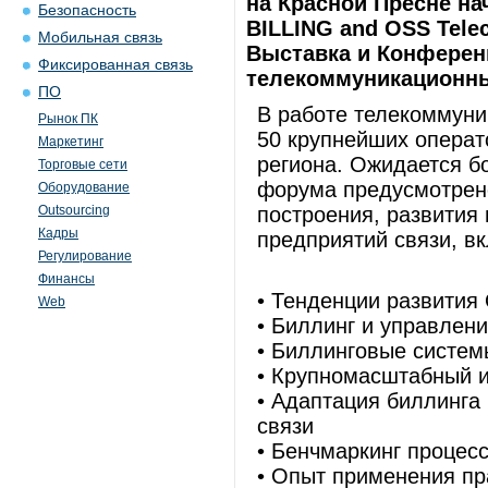
на Красной Пресне на
Безопасность
BILLING and OSS Tele
Мобильная связь
Выставка и Конферен
Фиксированная связь
телекоммуникационны
ПО
В работе телекоммуни
Рынок ПК
50 крупнейших операто
Маркетинг
региона. Ожидается бо
Торговые сети
форума предусмотрен
Оборудование
Outsourcing
построения, развития
Кадры
предприятий связи, вк
Регулирование
Финансы
• Тенденции развития
Web
• Биллинг и управлен
• Биллинговые систем
• Крупномасштабный и
• Адаптация биллинга
связи
• Бенчмаркинг проце
• Опыт применения пр