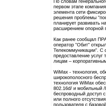
По словам генеральног
первом этапе компания
элемента сети фиксиро
решения проблемы "по
планирует развивать н
расширением опорной п
Как ранее сообщал ПРА
оператор "Обит" откры
Телекоммуникации". С 
предоставление услуг 
лицам – корпоративным
WiMax - технология, о
широкополосного беспр
технология WiMax обес
802.16d/ и мобильный 
беспроводный доступ с
или полного отсутстви
пользователя с базово