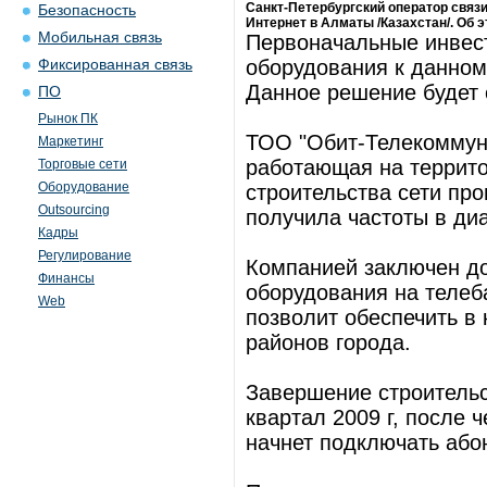
Санкт-Петербургский оператор связ
Безопасность
Интернет в Алматы /Казахстан/. Об 
Мобильная связь
Первоначальные инвест
оборудования к данном
Фиксированная связь
Данное решение будет 
ПО
Рынок ПК
ТОО "Обит-Телекоммуни
Маркетинг
работающая на террито
Торговые сети
Оборудование
строительства сети про
Outsourcing
получила частоты в диа
Кадры
Регулирование
Компанией заключен д
Финансы
оборудования на телеб
Web
позволит обеспечить в 
районов города.
Завершение строительс
квартал 2009 г, после 
начнет подключать або