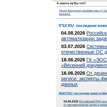
А знаете ли Вы что?
Акция Выгодная арифметика от Da
бизнеса.
ITSZ.RU: последние нов
04.08.2026
Российск
автоматизации зада
03.07.2026
Системны
отечественные ОС д
18.06.2026
ГК «ЭОС»
«Весенний документ
16.06.2026
От децен
service: эксперты 
данных
MSKIT.RU: последние новости Мо
04.08.2026
Российский RPA-рын
от автоматизации задач к упр