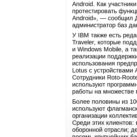
Android. Как участни
протестировать функ
Android», — сообщил Д
администратор баз дан
У IBM также есть ред
Traveler, которые под
и Windows Mobile, а та
реализации поддержки
использования предпр
Lotus с устройствами A
Сотрудники Roto-Roote
используют программн
работы на множестве м
Более половины из 1
используют флагманс
организации коллектив
Среди этих клиентов:
оборонной отрасли; д
восемь крупнейших ба