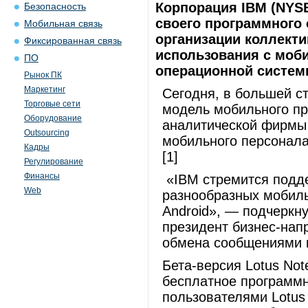
Корпорация IBM (NYSE
Безопасность
своего программного 
Мобильная связь
организации коллекти
Фиксированная связь
использования с моб
ПО
операционной системы
Рынок ПК
Маркетинг
Сегодня, в большей с
Торговые сети
модель мобильного пр
Оборудование
аналитической фирмы 
Outsourcing
мобильного персонала
Кадры
[1]
Регулирование
Финансы
«IBM стремится подд
Web
разнообразных мобиль
Android», — подчеркну
президент бизнес-нап
обмена сообщениями и
Бета-версия Lotus Not
бесплатное программн
пользователями Lotus 