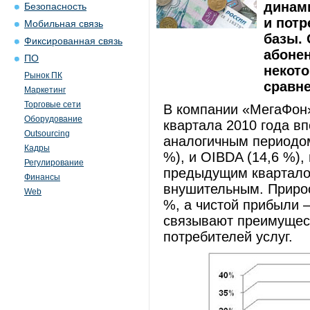
динам
Безопасность
и потр
Мобильная связь
базы. 
Фиксированная связь
абонен
ПО
некото
Рынок ПК
сравне
Маркетинг
Торговые сети
В компании «МегаФон»
Оборудование
квартала 2010 года в
Outsourcing
аналогичным периодом
Кадры
%), и OIBDA (14,6 %),
Регулирование
предыдущим кварталом
Финансы
внушительным. Прирос
Web
%, а чистой прибыли –
связывают преимущест
потребителей услуг.