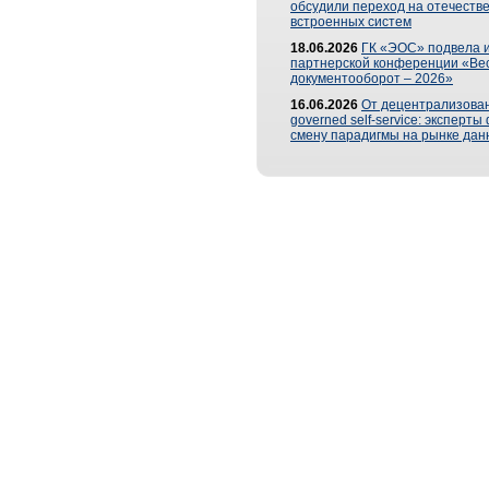
обсудили переход на отечеств
встроенных систем
18.06.2026
ГК «ЭОС» подвела и
партнерской конференции «Ве
документооборот – 2026»
16.06.2026
От децентрализован
governed self-service: эксперт
смену парадигмы на рынке дан