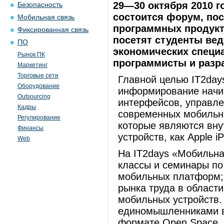
29—30 октября 2010 г
Безопасность
состоится форум, по
Мобильная связь
программных продук
Фиксированная связь
посетят студенты вед
ПО
экономических специа
Рынок ПК
программисты и разр
Маркетинг
Торговые сети
Главной целью IT2day
Оборудование
информирование начи
Outsourcing
интерфейсов, управле
Кадры
современных мобильны
Регулирование
которые являются вну
Финансы
устройств, как Apple i
Web
На IT2days «Мобильна
классы и семинары по
мобильных платформ; 
рынка труда в област
мобильных устройств.
единомышленниками в
формате Open Space, 