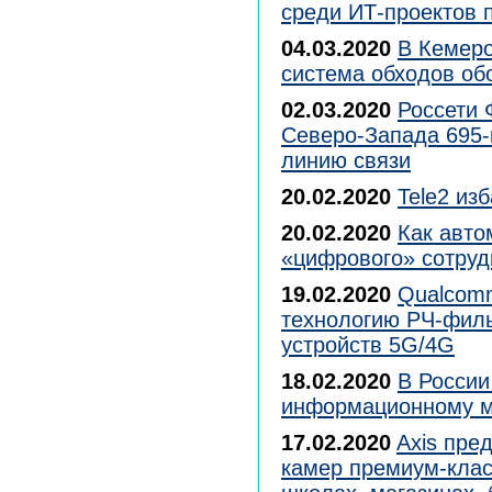
среди ИТ-проектов п
04.03.2020
В Кемеро
система обходов об
02.03.2020
Россети 
Северо-Запада 695-
линию связи
20.02.2020
Tele2 из
20.02.2020
Как авто
«цифрового» сотруд
19.02.2020
Qualcom
технологию РЧ-фил
устройств 5G/4G
18.02.2020
В России
информационному м
17.02.2020
Axis пре
камер премиум-клас