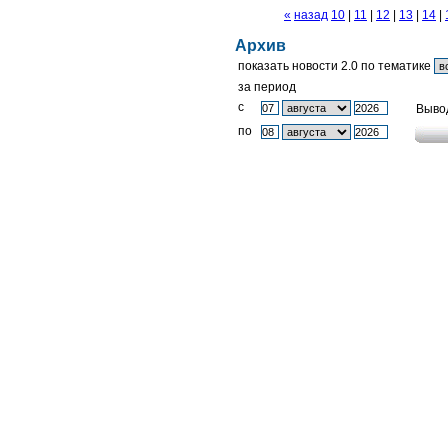
«
назад
10
|
11
|
12
|
13
|
14
|
Архив
показать новости 2.0 по тематике
за период
c
Выво
по