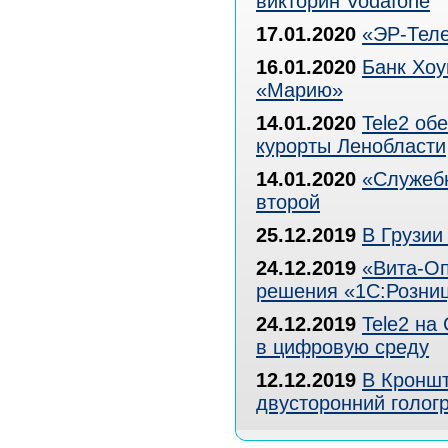
викторин Vodafone
17.01.2020
«ЭР-Тел
16.01.2020
Банк Хоу
«Марию»
14.01.2020
Tele2 об
курорты Ленобласти
14.01.2020
«Служебн
второй
25.12.2019
В Грузии
24.12.2019
«Вита-Оп
решения «1С:Розниц
24.12.2019
Tele2 на
в цифровую среду
12.12.2019
В Кронш
двусторонний голог