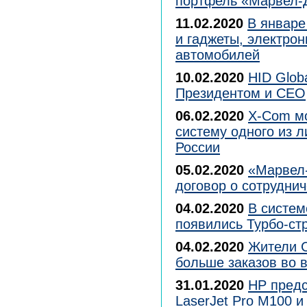
портфель «Марвел-
11.02.2020
В январе
и гаджеты, электрон
автомобилей
10.02.2020
HID Glob
Президентом и CEO
06.02.2020
X-Com м
систему одного из 
России
05.02.2020
«Марвел-
договор о сотрудни
04.02.2020
В систем
появились Турбо-ст
04.02.2020
Жители 
больше заказов во 
31.01.2020
HP предс
LaserJet Pro M100 