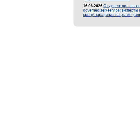
16.06.2026
От децентрализован
governed self-service: эксперт
смену парадигмы на рынке дан