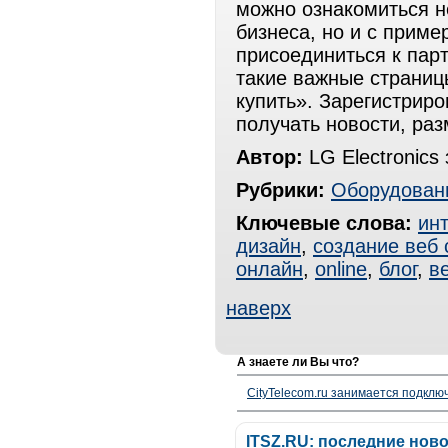
можно ознакомиться н
бизнеса, но и с приме
присоединиться к пар
такие важные страницы
купить». Зарегистрир
получать новости, ра
Автор:
LG Electronics
Рубрики:
Оборудован
Ключевые слова:
инт
дизайн
,
создание веб 
онлайн
,
online
,
блог
,
в
наверх
А знаете ли Вы что?
CityTelecom.ru занимается подклю
ITSZ.RU: последние нов