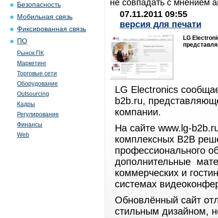
не совпадать с мнением а
Безопасность
07.11.2011 09:55
Мобильная связь
версия для печати
Фиксированная связь
LG Electron
ПО
представля
Рынок ПК
Маркетинг
Торговые сети
Оборудование
LG Electronics сообща
Outsourcing
b2b.ru, представляющ
Кадры
компании.
Регулирование
Финансы
На сайте www.lg-b2b.
Web
комплексных B2B реше
профессионального об
дополнительные мате
коммерческих и гости
системах видеоконфе
Обновлённый сайт отл
стильным дизайном, н