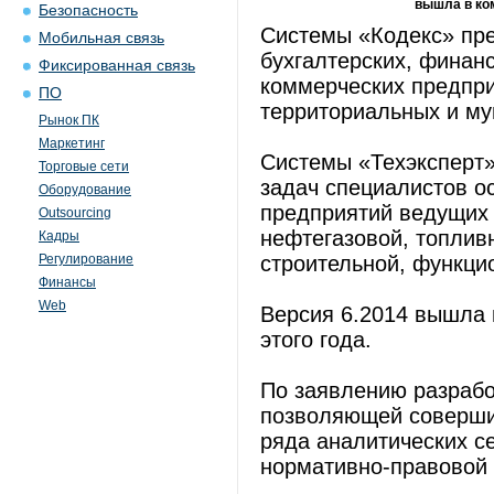
вышла в ко
Безопасность
Системы «Кодекс» пр
Мобильная связь
бухгалтерских, финан
Фиксированная связь
коммерческих предпри
ПО
территориальных и му
Рынок ПК
Маркетинг
Системы «Техэксперт»
Торговые сети
задач специалистов о
Оборудование
предприятий ведущих
Outsourcing
нефтегазовой, топлив
Кадры
Регулирование
строительной, функци
Финансы
Web
Версия 6.2014 вышла 
этого года.
По заявлению разрабо
позволяющей совершит
ряда аналитических с
нормативно-правовой 