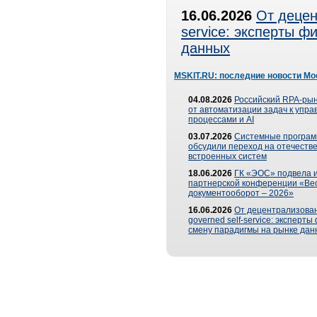
16.06.2026
От децен
service: эксперты 
данных
MSKIT.RU: последние новости Мо
04.08.2026
Российский RPA-рын
от автоматизации задач к упр
процессами и AI
03.07.2026
Системные програ
обсудили переход на отечеств
встроенных систем
18.06.2026
ГК «ЭОС» подвела и
партнерской конференции «Ве
документооборот – 2026»
16.06.2026
От децентрализован
governed self-service: эксперт
смену парадигмы на рынке дан