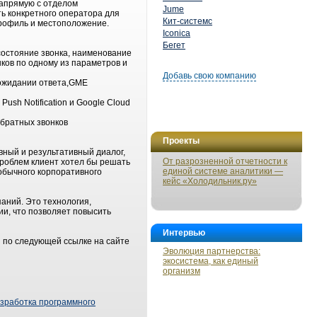
напрямую с отделом
Jume
ь конкретного оператора для
Кит-системс
профиль и местоположение.
Iconica
Бегет
состояние звонка, наименование
ков по одному из параметров и
Добавь свою компанию
 ожидании ответа,GME
ush Notification и Google Cloud
обратных звонков
Проекты
вный и результативный диалог,
От разрозненной отчетности к
роблем клиент хотел бы решать
единой системе аналитики —
обычного корпоративного
кейс «Холодильник.ру»
аний. Это технология,
и, что позволяет повысить
Интервью
е по следующей ссылке на сайте
Эволюция партнерства:
экосистема, как единый
организм
зработка программного