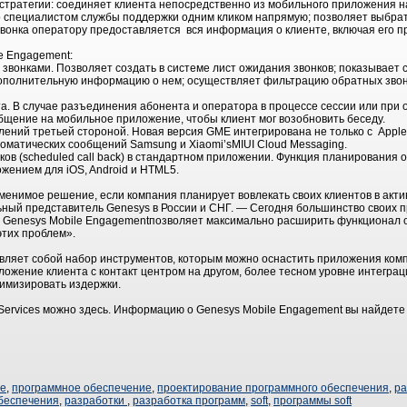
тратегии: соединяет клиента непосредственно из мобильного приложения 
о специалистом службы поддержки одним кликом напрямую; позволяет выбрат
звонка оператору предоставляется вся информация о клиенте, включая его 
e Engagement:
звонками. Позволяет создать в системе лист ожидания звонков; показывает 
дополнительную информацию о нем; осуществляет фильтрацию обратных звон
та. В случае разъединения абонента и оператора в процессе сессии или при
бщение на мобильное приложение, чтобы клиент мог возобновить беседу.
ений третьей стороной. Новая версия GME интегрирована не только с Apple P
томатических сообщений Samsung и Xiaomi’sMIUI Cloud Messaging.
ков (scheduled call back) в стандартном приложении. Функция планирования 
ением для iOS, Android и HTML5.
енимое решение, если компания планирует вовлекать своих клиентов в акти
ый представитель Genesys в России и СНГ. — Сегодня большинство своих п
И Genesys Mobile Engagementпозволяет максимально расширить функционал 
тих проблем».
вляет собой набор инструментов, которым можно оснастить приложения комп
жение клиента с контакт центром на другом, более тесном уровне интеграци
нимизировать издержки.
 Services можно здесь. Информацию о Genesys Mobile Engagement вы найдет
ие
,
программное обеспечение
,
проектирование программного обеспечения
,
ра
беспечения
,
разработки
,
разработка программ
,
soft
,
программы soft