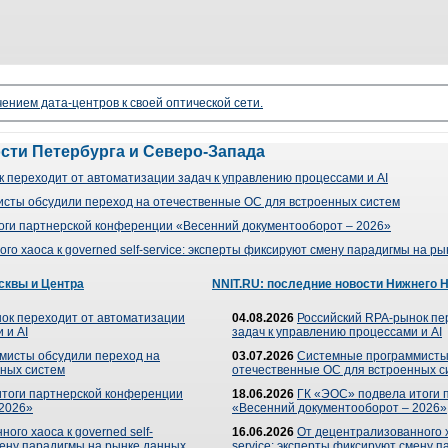
чением дата-центров к своей оптической сети.
ости Петербурга и Северо-Запада
 переходит от автоматизации задач к управлению процессами и AI
сты обсудили переход на отечественные ОС для встроенных систем
оги партнерской конференции «Весенний документооборот – 2026»
го хаоса к governed self-service: эксперты фиксируют смену парадигмы на р
сквы и Центра
NNIT.RU: последние новости Нижнего 
ок переходит от автоматизации
04.08.2026
Российский RPA-рынок пе
 и AI
задач к управлению процессами и AI
мисты обсудили переход на
03.07.2026
Системные программисты
ных систем
отечественные ОС для встроенных с
итоги партнерской конференции
18.06.2026
ГК «ЭОС» подвела итоги 
 2026»
«Весенний документооборот – 2026»
ого хаоса к governed self-
16.06.2026
От децентрализованного ха
мену парадигмы на рынке данных
service: эксперты фиксируют смену 