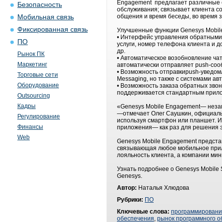
Engagement предлагает различные с
Безопасность
обслуживания; связывает клиента с
общения и время беседы, во время 
Мобильная связь
Фиксированная связь
Улучшенные функции Genesys Mobil
• Интерфейс управления обратными 
ПО
услуги, номер телефона клиента и 
др.
Рынок ПК
• Автоматическое возобновление ча
Маркетинг
автоматически отправляет push-соо
• Возможность отправкиpush-уведомл
Торговые сети
Messaging, но также с системами ав
Оборудование
• Возможность заказа обратных звон
поддерживается стандартным прилож
Outsourcing
Кадры
«Genesys Mobile Engagement— незам
—отмечает Олег Саушкин, официальн
Регулирование
используя смартфон или планшет. 
Финансы
приложения— как раз для решения э
Web
Genesys Mobile Engagement предста
связывающая любое мобильное прило
лояльность клиента, а компании ми
Узнать подробнее о Genesys Mobile
Genesys.
Автор:
Наталья Хлюдова
Рубрики:
ПО
Ключевые слова:
программирован
обеспечения
,
рынок программного о