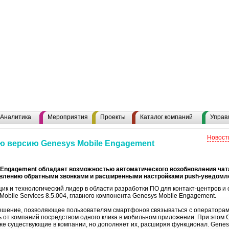
Аналитика
Мероприятия
Проекты
Каталог компаний
Управ
Новост
ю версию Genesys Mobile Engagement
 Engagement обладает возможностью автоматического возобновления чата
лению обратными звонками и расширенными настройками push-уведомл
к и технологический лидер в области разработки ПО для контакт-центров и
obile Services 8.5.004, главного компонента Genesys Mobile Engagement.
ешение, позволяющее пользователям смартфонов связываться с операторами
т компаний посредством одного клика в мобильном приложении. При этом G
е существующие в компании, но дополняет их, расширяя функционал. Genes