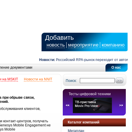
Добавить
новость
мероприятие
компанию
Новости:
Российский RPA-рынок переходит от автоматиз
ление документами
О нас
и на MSKIT
Новости на NNIT
Поиск:
Тесты цифровой техники
 при обрыве связи,
ений.
 обслуживания клиентов,
 контакт-центров, получать
Каталог компаний
enesys Mobile Engagement не
ys Mobile
Мегаплан