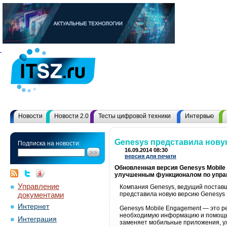
Новости
Новости 2.0
Тесты цифровой техники
Интервью
Genesys представила нову
Подписка на новости:
16.09.2014 08:30
версия для печати
Обновленная версия Genesys Mobile
улучшенным функционалом по управ
Управление
Компания Genesys, ведущий поставщи
документами
представила новую версию Genesys M
Интернет
Genesys Mobile Engagement — это р
необходимую информацию и помощь о
Интеграция
заменяет мобильные приложения, уж