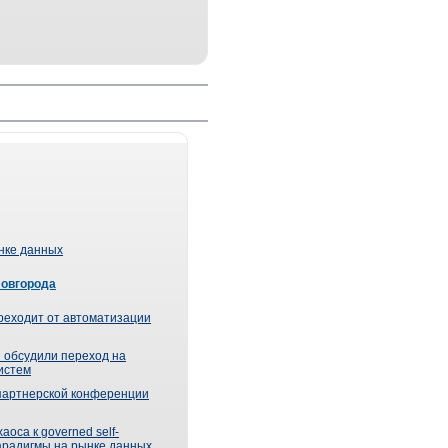
ынке данных
Новгорода
реходит от автоматизации
 обсудили переход на
истем
партнерской конференции
оса к governed self-
парадигмы на рынке данных