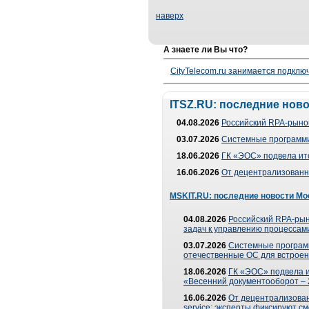
наверх
А знаете ли Вы что?
CityTelecom.ru занимается подклю
ITSZ.RU: последние нов
04.08.2026
Российский RPA-рынок
03.07.2026
Системные программи
18.06.2026
ГК «ЭОС» подвела ит
16.06.2026
От децентрализованно
MSKIT.RU: последние новости Мо
04.08.2026
Российский RPA-рын
задач к управлению процессами
03.07.2026
Системные програм
отечественные ОС для встроен
18.06.2026
ГК «ЭОС» подвела 
«Весенний документооборот –
16.06.2026
От децентрализованн
service: эксперты фиксируют с