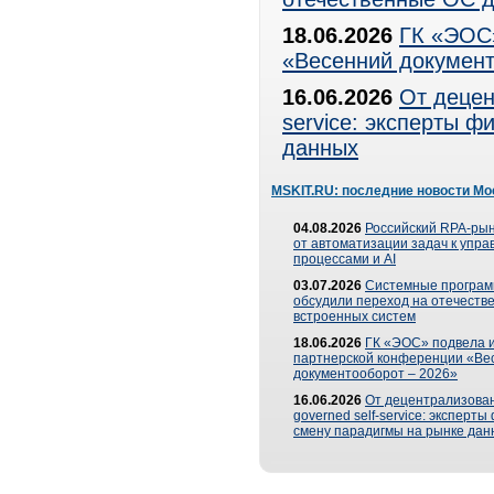
18.06.2026
ГК «ЭОС»
«Весенний документ
16.06.2026
От децен
service: эксперты 
данных
MSKIT.RU: последние новости Мо
04.08.2026
Российский RPA-рын
от автоматизации задач к упр
процессами и AI
03.07.2026
Системные програ
обсудили переход на отечеств
встроенных систем
18.06.2026
ГК «ЭОС» подвела и
партнерской конференции «Ве
документооборот – 2026»
16.06.2026
От децентрализован
governed self-service: эксперт
смену парадигмы на рынке дан