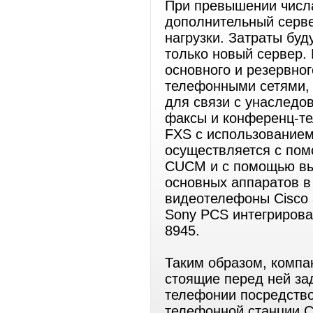
При превышении числа
дополнительный серве
нагрузки. Затраты бу
только новый сервер.
основного и резервно
телефонными сетями, 
для связи с унаследо
факсы и конференц-т
FXS с использование
осуществляется с по
CUCM и с помощью вы
основных аппаратов 
видеотелефоны Cisco 
Sony PCS интегрирова
8945.
Таким образом, комп
стоящие перед ней за
телефонии посредство
телефонной станции C