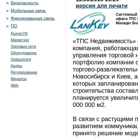
Безопасность
версия для печати
Мобильная связь
Системный 
Фиксированная связь
офисе ТПС Н
Manager Bus
ПО
Рынок ПК
«ТПС Недвижимость» 
Маркетинг
Торговые сети
компания, работающая
Оборудование
управления торговой
Outsourcing
портфолио компании 
Кадры
торгово-развлекательн
Регулирование
Новосибирск и Киев, а
Финансы
которых запланирован
Web
строительства составл
планируется увеличит
000 000 м2.
В связи с растущими 
развитием коммуника
принято решение мод