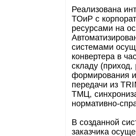
Реализована ин
ТОиР с корпора
ресурсами на о
Автоматизирова
системами осущ
конвертера в ча
складу (приход,
формирования и 
передачи из TRI
ТМЦ, синхрониза
нормативно-спр
В созданной си
заказчика осущ