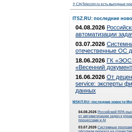
У CityTelecom.ru есть выгодные п
ITSZ.RU: последние нов
04.08.2026
Российск
автоматизации зада
03.07.2026
Системны
отечественные ОС д
18.06.2026
ГК «ЭОС»
«Весенний документ
16.06.2026
От децен
service: эксперты 
данных
MSKIT.RU: последние новости Мо
04.08.2026
Российский RPA-рын
от автоматизации задач к упр
процессами и AI
03.07.2026
Системные програ
обсудили переход на отечеств