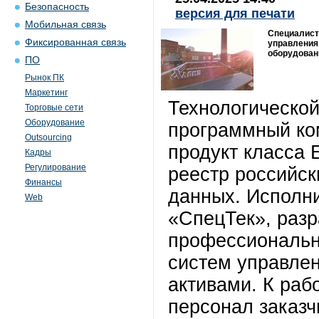
Безопасность
версия для печати
Мобильная связь
Специалист
Фиксированная связь
управления
оборудован
ПО
Рынок ПК
Маркетинг
Технологической
Торговые сети
Оборудование
программный ко
Outsourcing
продукт класса
Кадры
Регулирование
реестр российск
Финансы
данных. Исполн
Web
«СпецТек», разр
профессиональн
систем управле
активами. К раб
персонал заказч