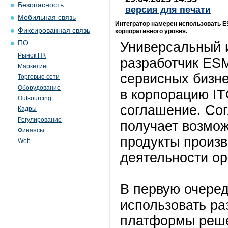
Безопасность
версия для печати
Мобильная связь
Интегратор намерен использовать E
Фиксированная связь
корпоративного уровня.
ПО
Универсальный и
Рынок ПК
разработчик ES
Маркетинг
сервисных бизне
Торговые сети
Оборудование
в корпорацию IT
Outsourcing
соглашение. Сог
Кадры
Регулирование
получает возмо
Финансы
продукты произв
Web
деятельности ор
В первую очеред
использовать ра
платформы реше