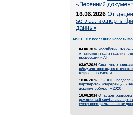
«Весенний документ
16.06.2026
От децен
service: эксперты 
данных
MSKIT.RU: последние новости Мо
04.08.2026
Российский RPA-рын
от автоматизации задач к упр
процессами и AI
03.07.2026
Системные програ
обсудили переход на отечеств
встроенных систем
18.06.2026
ГК «ЭОС» подвела и
партнерской конференции «Ве
документооборот – 2026»
16.06.2026
От децентрализован
governed self-service: эксперт
смену парадигмы на рынке дан