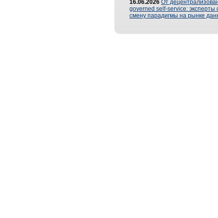
16.06.2026
От децентрализован
governed self-service: эксперт
смену парадигмы на рынке дан