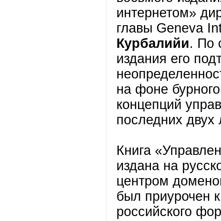
интернетом» дир
главы Geneva Int
Курбалийи
. По
издания его под
неопределеннос
на фоне бурного
концепций управ
последних двух 
Книга «Управле
издана на русс
центром доменов
был приурочен 
российского фо