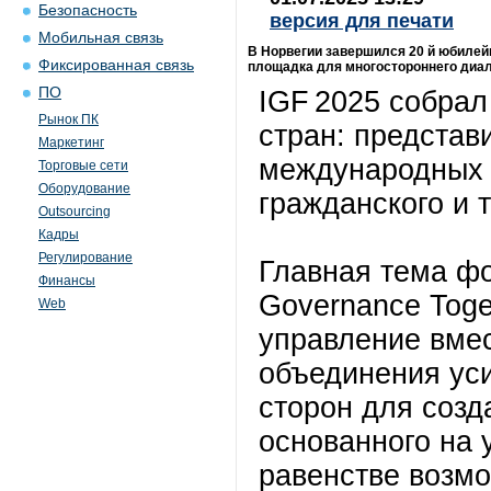
Безопасность
версия для печати
Мобильная связь
В Норвегии завершился 20 й юбилей
Фиксированная связь
площадка для многостороннего диал
ПО
IGF 2025 собрал
Рынок ПК
стран: представ
Маркетинг
международных о
Торговые сети
Оборудование
гражданского и 
Outsourcing
Кадры
Регулирование
Главная тема фо
Финансы
Governance Tog
Web
управление вме
объединения ус
сторон для созд
основанного на 
равенстве возмо