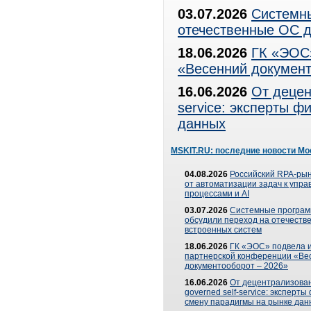
03.07.2026
Системны
отечественные ОС д
18.06.2026
ГК «ЭОС»
«Весенний документ
16.06.2026
От децен
service: эксперты 
данных
MSKIT.RU: последние новости Мо
04.08.2026
Российский RPA-рын
от автоматизации задач к упр
процессами и AI
03.07.2026
Системные програ
обсудили переход на отечеств
встроенных систем
18.06.2026
ГК «ЭОС» подвела и
партнерской конференции «Ве
документооборот – 2026»
16.06.2026
От децентрализован
governed self-service: эксперт
смену парадигмы на рынке дан