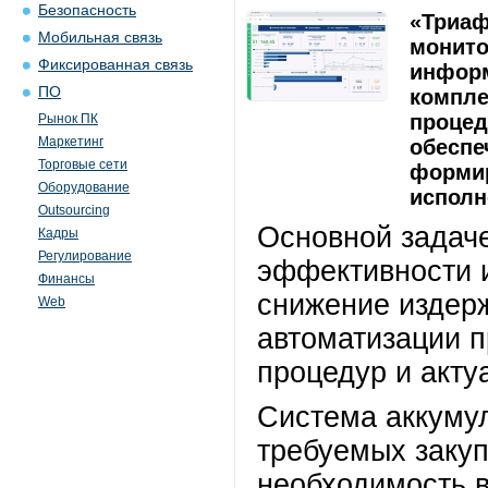
Безопасность
«Триаф
Мобильная связь
монито
Фиксированная связь
информ
ПО
компле
процед
Рынок ПК
Маркетинг
обеспе
Торговые сети
формир
Оборудование
исполн
Outsourcing
Основной задач
Кадры
Регулирование
эффективности 
Финансы
снижение издерж
Web
автоматизации п
процедур и акту
Система аккумул
требуемых закуп
необходимость в