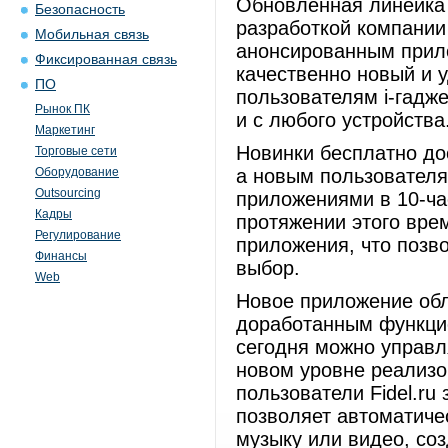
Обновленная линейка
Безопасность
разработкой компании 
Мобильная связь
анонсированным прило
Фиксированная связь
качественно новый и 
ПО
пользователям i-гадже
Рынок ПК
и с любого устройства
Маркетинг
Новинки бесплатно до
Торговые сети
Оборудование
а новым пользователям
Outsourcing
приложениями в 10-ча
Кадры
протяжении этого вре
Регулирование
приложения, что позво
Финансы
выбор.
Web
Новое приложение об
доработанным функцио
сегодня можно управл
новом уровне реализо
пользователи Fidel.ru
позволяет автоматиче
музыку или видео, со