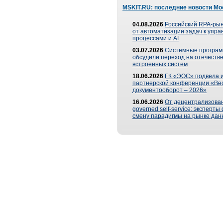
MSKIT.RU: последние новости Мо
04.08.2026
Российский RPA-рын
от автоматизации задач к упр
процессами и AI
03.07.2026
Системные програ
обсудили переход на отечеств
встроенных систем
18.06.2026
ГК «ЭОС» подвела и
партнерской конференции «Ве
документооборот – 2026»
16.06.2026
От децентрализован
governed self-service: эксперт
смену парадигмы на рынке дан