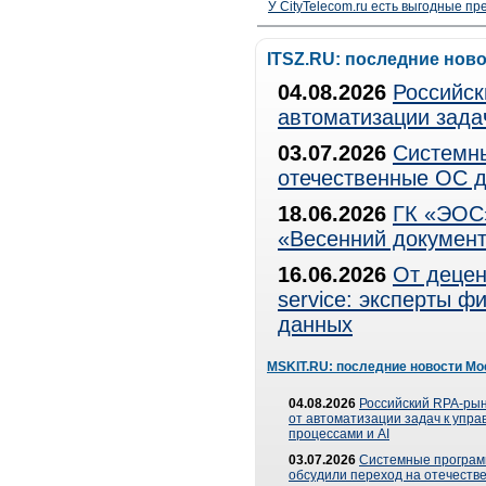
У CityTelecom.ru есть выгодные п
ITSZ.RU: последние нов
04.08.2026
Российск
автоматизации зада
03.07.2026
Системны
отечественные ОС д
18.06.2026
ГК «ЭОС»
«Весенний документ
16.06.2026
От децен
service: эксперты 
данных
MSKIT.RU: последние новости Мо
04.08.2026
Российский RPA-рын
от автоматизации задач к упр
процессами и AI
03.07.2026
Системные програ
обсудили переход на отечеств