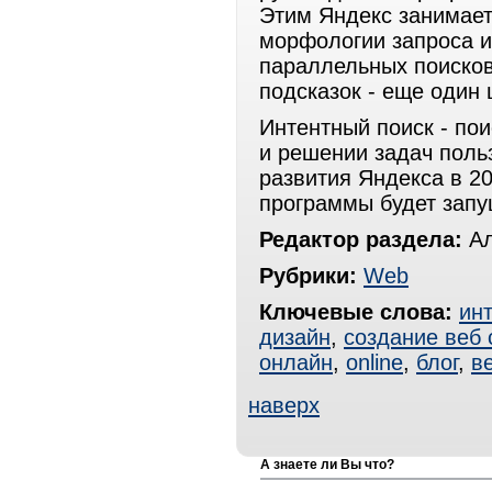
Этим Яндекс занимает
морфологии запроса и
параллельных поисков
подсказок - еще один 
Интентный поиск - по
и решении задач поль
развития Яндекса в 2
программы будет запу
Редактор раздела:
Ал
Рубрики:
Web
Ключевые слова:
инт
дизайн
,
создание веб 
онлайн
,
online
,
блог
,
в
наверх
А знаете ли Вы что?