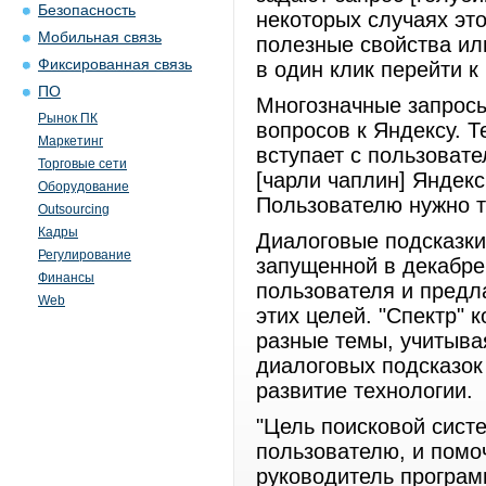
Безопасность
некоторых случаях это
Мобильная связь
полезные свойства ил
Фиксированная связь
в один клик перейти к
ПО
Многозначные запросы
Рынок ПК
вопросов к Яндексу. 
Маркетинг
вступает с пользовате
Торговые сети
[чарли чаплин] Яндек
Оборудование
Пользователю нужно т
Outsourcing
Кадры
Диалоговые подсказки
Регулирование
запущенной в декабре
Финансы
пользователя и предл
Web
этих целей. "Спектр" 
разные темы, учитыва
диалоговых подсказок
развитие технологии.
"Цель поисковой систе
пользователю, и помоч
руководитель програм