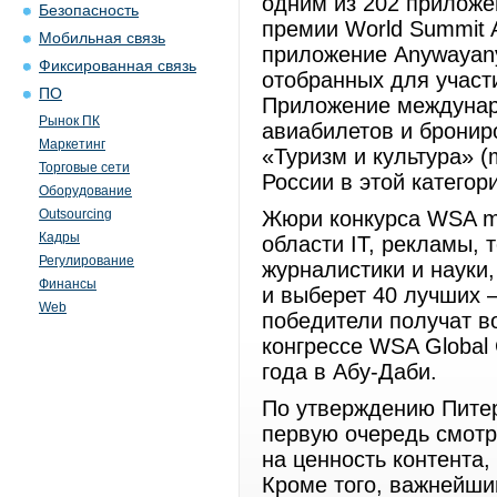
одним из 202 приложе
Безопасность
премии World Summit A
Мобильная связь
приложение Anywayany
Фиксированная связь
отобранных для участ
ПО
Приложение междунар
Рынок ПК
авиабилетов и бронир
Маркетинг
«Туризм и культура» (
Торговые сети
России в этой категори
Оборудование
Outsourcing
Жюри конкурса WSA mo
Кадры
области IT, рекламы, 
Регулирование
журналистики и науки
Финансы
и выберет 40 лучших 
Web
победители получат в
конгрессе WSA Global
года в Абу-Даби.
По утверждению Питер
первую очередь смотр
на ценность контента,
Кроме того, важнейши