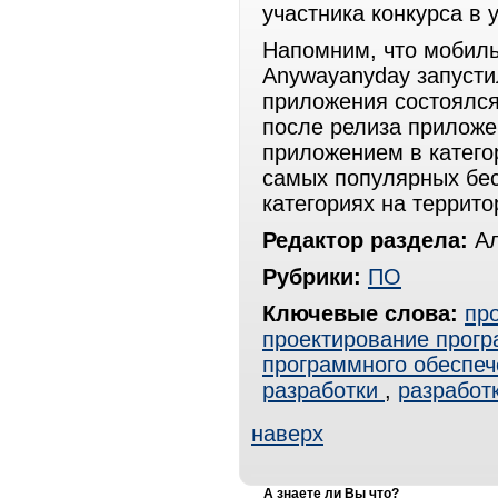
участника конкурса в 
Напомним, что мобиль
Anywayanyday запустил
приложения состоялся
после релиза прилож
приложением в катего
самых популярных бес
категориях на террит
Редактор раздела:
Ал
Рубрики:
ПО
Ключевые слова:
пр
проектирование прогр
программного обеспеч
разработки
,
разработ
наверх
А знаете ли Вы что?