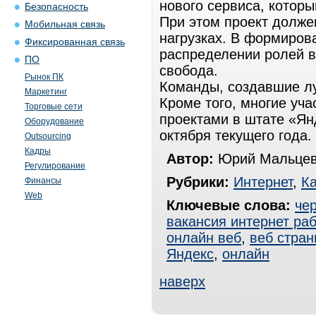
нового сервиса, которы
Безопасность
При этом проект долже
Мобильная связь
нагрузках. В формиров
Фиксированная связь
распределении ролей в
ПО
свобода.
Рынок ПК
Команды, создавшие лу
Маркетинг
Кроме того, многие уча
Торговые сети
проектами в штате «Ян
Оборудование
октября текущего года.
Outsourcing
Кадры
Автор:
Юрий Мальцев
Регулирование
Рубрики:
Интернет
,
К
Финансы
Web
Ключевые слова:
чер
вакансия интернет ра
онлайн веб
,
веб стра
Яндекс
,
онлайн
наверх