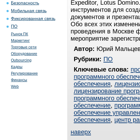
Expeditor, Lotus Domin
Безопасность
инструментов для созд
Мобильная связь
документов и презента
Фиксированная связь
Обо всех этих изменен
ПО
проведения в Москве ф
Рынок ПК
мероприятие зарегистр
Маркетинг
Торговые сети
Автор:
Юрий Мальцев
Оборудование
Рубрики:
ПО
Outsourcing
Кадры
Ключевые слова:
пр
Регулирование
программного обеспеч
Финансы
обеспечения
,
лицензи
Web
лицензирование прогр
программного обеспеч
обеспечение
,
програм
обеспечение управле
обеспечения
,
центр ра
наверх