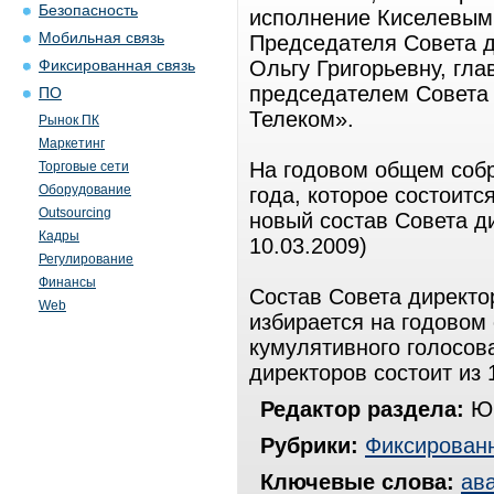
Безопасность
исполнение Киселевым
Мобильная связь
Председателя Совета 
Ольгу Григорьевну, гл
Фиксированная связь
председателем Совета
ПО
Телеком».
Рынок ПК
Маркетинг
На годовом общем соб
Торговые сети
Оборудование
года, которое состоитс
Outsourcing
новый состав Совета д
Кадры
10.03.2009)
Регулирование
Финансы
Состав Совета директ
Web
избирается на годовом
кумулятивного голосов
директоров состоит из 
Редактор раздела:
Юр
Рубрики:
Фиксированн
Ключевые слова:
ав