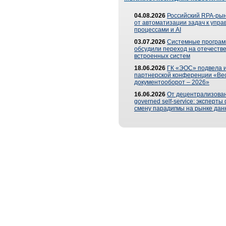
04.08.2026
Российский RPA-рын
от автоматизации задач к упр
процессами и AI
03.07.2026
Системные програ
обсудили переход на отечеств
встроенных систем
18.06.2026
ГК «ЭОС» подвела и
партнерской конференции «Ве
документооборот – 2026»
16.06.2026
От децентрализован
governed self-service: эксперт
смену парадигмы на рынке дан