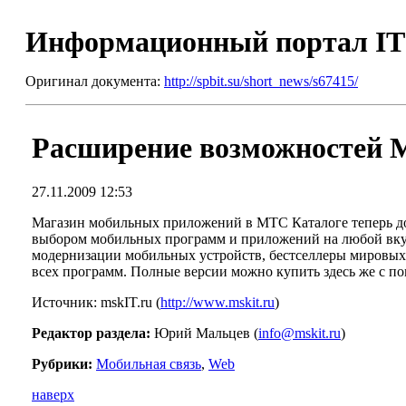
Информационный портал I
Оригинал документа:
http://spbit.su/short_news/s67415/
Расширение возможностей 
27.11.2009 12:53
Магазин мобильных приложений в МТС Каталоге теперь дос
выбором мобильных программ и приложений на любой вкус д
модернизации мобильных устройств, бестселлеры мировых
всех программ. Полные версии можно купить здесь же с п
Источник: mskIT.ru (
http://www.mskit.ru
)
Редактор раздела:
Юрий Мальцев (
info@mskit.ru
)
Рубрики:
Мобильная связь
,
Web
наверх