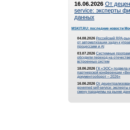
16.06.2026
От децен
service: эксперты 
данных
MSKIT.RU: последние новости Мо
04.08.2026
Российский RPA-рын
от автоматизации задач к упр
процессами и AI
03.07.2026
Системные програ
обсудили переход на отечеств
встроенных систем
18.06.2026
ГК «ЭОС» подвела и
партнерской конференции «Ве
документооборот – 2026»
16.06.2026
От децентрализован
governed self-service: эксперт
смену парадигмы на рынке дан