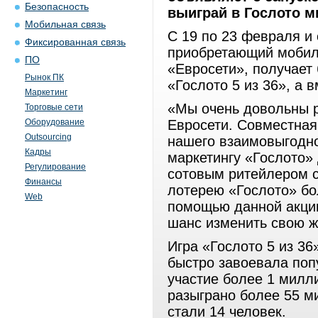
Безопасность
выиграй в Гослото м
Мобильная связь
С 19 по 23 февраля и 
Фиксированная связь
приобретающий мобил
ПО
«Евросети», получает
Рынок ПК
«Гослото 5 из 36», а 
Маркетинг
«Мы очень довольны р
Торговые сети
Оборудование
Евросети. Совместная
Outsourcing
нашего взаимовыгодног
Кадры
маркетингу «Гослото»
Регулирование
сотовым ритейлером с
Финансы
лотерею «Гослото» бо
Web
помощью данной акци
шанс изменить свою ж
Игра «Гослото 5 из 36
быстро завоевала поп
участие более 1 милл
разыграно более 55 м
стали 14 человек.