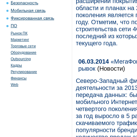
расширении покрытия
Безопасность
области и планах на 
Мобильная связь
поколения является 
Фиксированная связь
году. Отметим, что п
ПО
строительства сети 4
Рынок ПК
последний из которы
Маркетинг
текущего года.
Торговые сети
Оборудование
Outsourcing
06.03.2014
«МегаФон
Кадры
рывок
(Новости)
Регулирование
Финансы
Северо-Западный фи
Web
деятельности за 201
передача данных: бы
мобильного Интернет
четвертого поколени
за год выросло в 5 р
скачиваемого трафика
популярности бренди