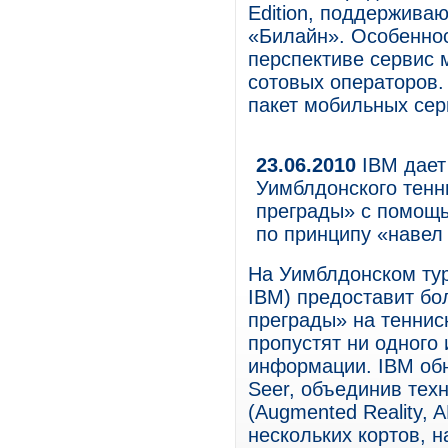
Edition, поддержива
«Билайн». Особеннос
перспективе сервис 
сотовых операторов.
пакет мобильных сер
23.06.2010
IBM дает
Уимблдонского тенн
преграды» с помощ
по принципу «навел
На Уимблдонском тур
IBM) предоставит бо
преграды» на теннисн
пропустят ни одного
информации. IBM об
Seer, объединив тех
(Augmented Reality,
нескольких кортов, н