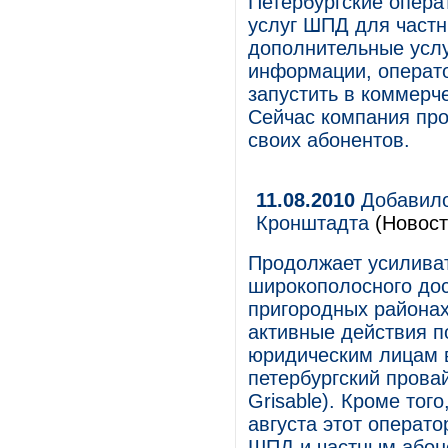
Петербургские опера
услуг ШПД для частн
дополнительные услу
информации, операто
запустить в коммерч
Сейчас компания пр
своих абонентов.
11.08.2010
Добавило
Кронштадта
(Новост
Продолжает усиливат
широкополосного дос
пригородных районах
активные действия 
юридическим лицам 
петербургский прова
Grisable). Кроме тог
августа этот операт
ШПД и частным абон