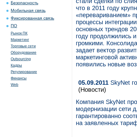
стали сделки по сли
Безопасность
что в 2011 году кру
Мобильная связь
«перевариванием» пр
Фиксированная связь
процессы интеграции
ПО
основных трендов 20
Рынок ПК
году продолжились и
Маркетинг
громкими. Консолида
Торговые сети
задает вектор развит
Оборудование
маркетинговой активн
Outsourcing
появились новые воз
Кадры
Регулирование
Финансы
05.09.2011
SkyNet го
Web
(Новости)
Компания SkyNet пр
модернизации сети д
гарантированно соот
на заявленных тариф