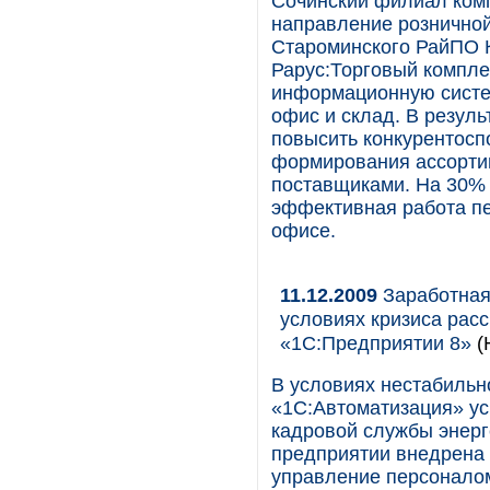
Сочинский филиал ком
направление рознично
Староминского РайПО К
Рарус:Торговый компле
информационную систе
офис и склад. В резуль
повысить конкурентосп
формирования ассорти
поставщиками. На 30% 
эффективная работа пе
офисе.
11.12.2009
Заработная
условиях кризиса рас
«1С:Предприятии 8»
(
В условиях нестабильн
«1С:Автоматизация» ус
кадровой службы энерг
предприятии внедрена 
управление персонало