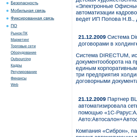
Безопасность
«Электронные Офисные
Мобильная связь
автоматизации кадрово
Фиксированная связь
ведет ИП Попова Н.В.,
ПО
Рынок ПК
21.12.2009
Система Di
Маркетинг
договорами в холдин
Торговые сети
Оборудование
Система DIRECTUM, ис
Outsourcing
документооборота на п
Кадры
единым корпоративным
Регулирование
три предприятия холди
Финансы
договорными документа
Web
21.12.2009
Партнер ВЦ
автоматизировала сеть
помощью «1С-Рарус:А
Авто:Автосалон+Авто
Компания «Сиброн», па