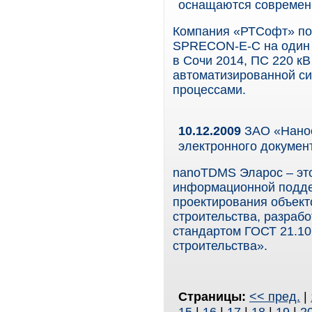
оснащаются современ
Компания «РТСофт» по
SPRECON-E-C на один 
в Сочи 2014, ПС 220 к
автоматизированной с
процессами.
10.12.2009
ЗАО «Нанос
электронного докумен
nanoTDMS Эларос – эт
информационной подде
проектирования объект
строительства, разраб
стандартом ГОСТ 21.10
строительства».
Страницы:
<< пред.
|
15
|
16
|
17
|
18
|
19
|
2