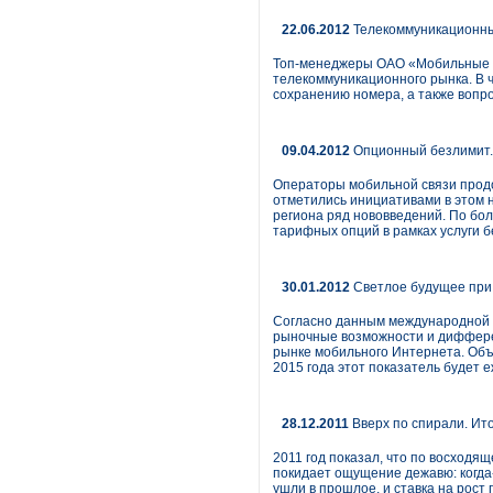
22.06.2012
Телекоммуникационный
Топ-менеджеры ОАО «Мобильные Те
телекоммуникационного рынка. В ч
сохранению номера, а также вопр
09.04.2012
Опционный безлимит. 
Операторы мобильной связи продо
отметились инициативами в этом 
региона ряд нововведений. По бо
тарифных опций в рамках услуги 
30.01.2012
Светлое будущее при 
Согласно данным международной ко
рыночные возможности и дифферен
рынке мобильного Интернета. Объ
2015 года этот показатель будет 
28.12.2011
Вверх по спирали. Ито
2011 год показал, что по восходящ
покидает ощущение дежавю: когда-
ушли в прошлое, и ставка на рост 