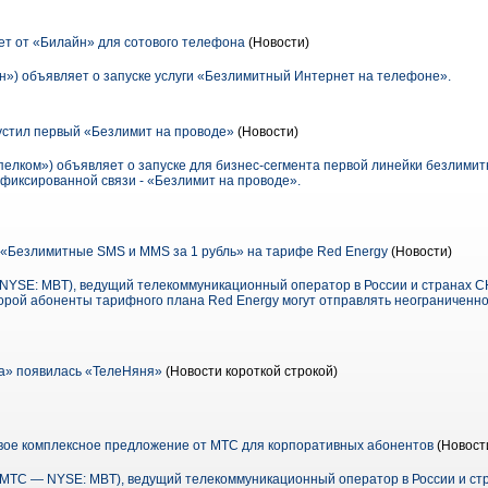
т от «Билайн» для сотового телефона
(Новости)
») объявляет о запуске услуги «Безлимитный Интернет на телефоне».
устил первый «Безлимит на проводе»
(Новости)
елком») объявляет о запуске для бизнес-сегмента первой линейки безлими
 фиксированной связи - «Безлимит на проводе».
«Безлимитные SMS и MMS за 1 рубль» на тарифе Red Energy
(Новости)
SE: MBT), ведущий телекоммуникационный оператор в России и странах СН
оторой абоненты тарифного плана Red Energy могут отправлять неограничен
а» появилась «ТелеНяня»
(Новости короткой строкой)
вое комплексное предложение от МТС для корпоративных абонентов
(Новост
ТС — NYSE: MBT), ведущий телекоммуникационный оператор в России и стр