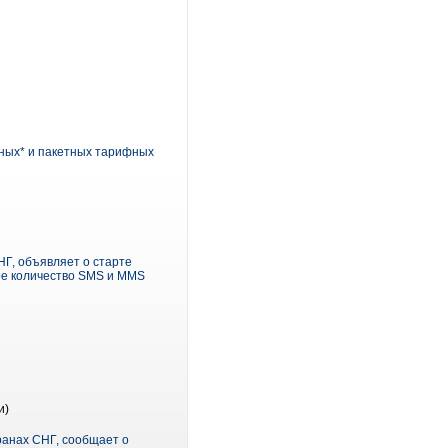
тных* и пакетных тарифных
Г, объявляет о старте
ное количество SMS и MMS
и)
анах СНГ, сообщает о