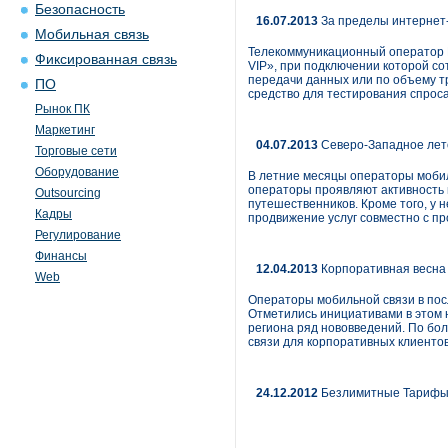
Безопасность
16.07.2013
За пределы интернет
Мобильная связь
Телекоммуникационный оператор 
Фиксированная связь
VIP», при подключении которой со
передачи данных или по объему т
ПО
средство для тестирования спрос
Рынок ПК
Маркетинг
04.07.2013
Северо-Западное лет
Торговые сети
Оборудование
В летние месяцы операторы мобил
операторы проявляют активность 
Outsourcing
путешественников. Кроме того, у
Кадры
продвижение услуг совместно с п
Регулирование
Финансы
12.04.2013
Корпоративная весна
Web
Операторы мобильной связи в пос
Отметились инициативами в этом 
региона ряд нововведений. По бо
связи для корпоративных клиентов
24.12.2012
Безлимитные Тарифы