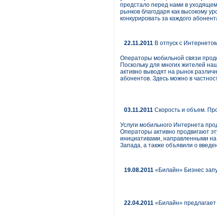
предстало перед нами в уходящем
рынков благодаря как высокому ур
конкурировать за каждого абонент
22.11.2011
В отпуск с Интернето
Операторы мобильной связи продо
Поскольку для многих жителей наш
активно выводят на рынок различ
абонентов. Здесь можно в частнос
03.11.2011
Скорость и объем. Пр
Услуги мобильного Интернета про
Операторы активно продвигают эту
инициативами, направленными на 
Запада, а также объявили о введе
19.08.2011
«Билайн» Бизнес запу
22.04.2011
«Билайн» предлагает 