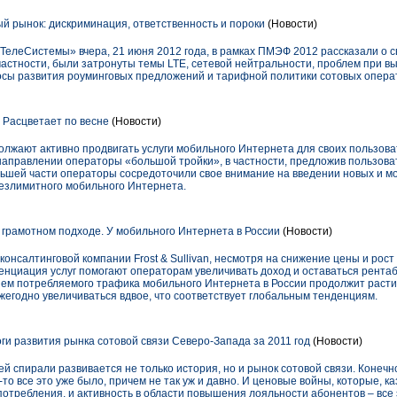
 рынок: дискриминация, ответственность и пороки
(Новости)
леСистемы» вчера, 21 июня 2012 года, в рамках ПМЭФ 2012 рассказали о с
астности, были затронуты темы LTE, сетевой нейтральности, проблем при вы
осы развития роуминговых предложений и тарифной политики сотовых операт
Расцветает по весне
(Новости)
лжают активно продвигать услуги мобильного Интернета для своих пользова
направлении операторы «большой тройки», в частности, предложив пользов
льшей части операторы сосредоточили свое внимание на введении новых и 
безлимитного мобильного Интернета.
грамотном подходе. У мобильного Интернета в России
(Новости)
нсалтинговой компании Frost & Sullivan, несмотря на снижение цены и рост
циация услуг помогают операторам увеличивать доход и оставаться рента
ем потребляемого трафика мобильного Интернета в России продолжит расти.
ежегодно увеличиваться вдвое, что соответствует глобальным тенденциям.
ги развития рынка сотовой связи Северо-Запада за 2011 год
(Новости)
ей спирали развивается не только история, но и рынок сотовой связи. Конечн
то все это уже было, причем не так уж и давно. И ценовые войны, которые, к
потребления, и активность в области повышения лояльности абонентов – все э