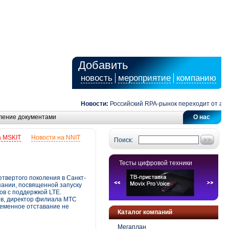
Добавить
новость
мероприятие
компанию
Новости:
Российский RPA-рынок переходит от автомат
ление документами
О нас
а MSKIT
Новости на NNIT
Поиск:
Тесты цифровой техники
твертого поколения в Санкт-
пании, посвященной запуску
ов с поддержкой LTE.
ов, директор филиала МТС
ременное отставание не
Каталог компаний
Мегаплан