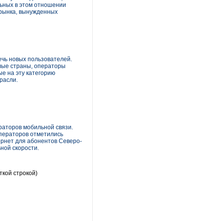
льных в этом отношении
в рынка, вынужденных
чь новых пользователей.
плые страны, операторы
е на эту категорию
расли.
раторов мобильной связи.
операторов отметились
ернет для абонентов Северо-
ной скорости.
ткой строкой)