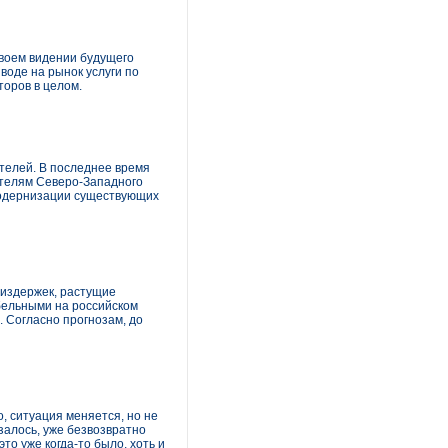
воем видении будущего
воде на рынок услуги по
оров в целом.
телей. В последнее время
ателям Северо-Западного
модернизации существующих
 издержек, растущие
бельными на российском
 Согласно прогнозам, до
о, ситуация меняется, но не
азалось, уже безвозвратно
то уже когда-то было, хоть и