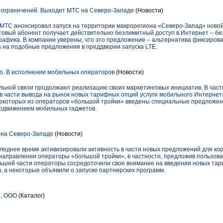
-ограничений. Выходит МТС на Северо-Западе
(Новости)
МТС анонсировал запуск на территории макрорегиона «Северо-Запад» ново
товый абонент получает действительно безлимитный доступ в Интернет – бе
рафика. В компании уверены, что это предложение – альтернатива фиксиров
а на подобные предложения в преддверии запуска LTE.
о. В исполнении мобильных операторов
(Новости)
ьной связи продолжают реализацию своих маркетинговых инициатив. В част
в части вывода на рынок новых тарифных опций услуги мобильного Интернет
 некоторых из операторов «большой тройки» введены специальные предложе
родвижением мобильных гаджетов.
 на Северо-Западе
(Новости)
леднее время активизировали активность в части новых предложений для ко
направлении операторы «большой тройки», в частности, предложив пользов
льшей части операторы сосредоточили свое внимание на введении новых тар
, а некоторые объявили о запуске партнерских программ.
, ООО
(Каталог)