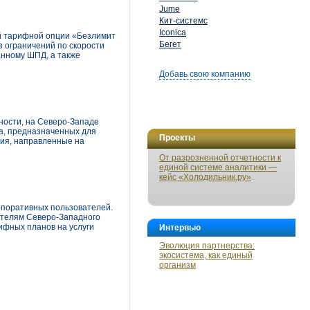
Jume
Кит-системс
Iconica
й тарифной опции «Безлимит
Бегет
з ограничений по скорости
анному ШПД, а также
Добавь свою компанию
ности, на Северо-Западе
а, предназначенных для
Проекты
ния, направленные на
От разрозненной отчетности к
единой системе аналитики —
кейс «Холодильник.ру»
рпоративных пользователей.
ателям Северо-Западного
ифных планов на услуги
Интервью
Эволюция партнерства:
экосистема, как единый
организм