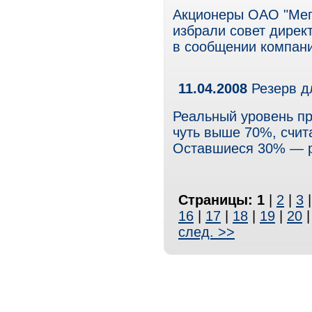
Акционеры ОАО "Мег
избрали совет директ
в сообщении компани
11.04.2008
Резерв д
Реальный уровень пр
чуть выше 70%, счи
Оставшиеся 30% — р
Страницы:
1
|
2
|
3
16
|
17
|
18
|
19
|
20
след. >>