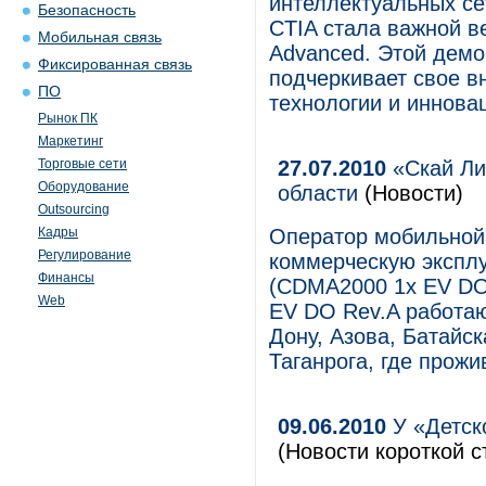
интеллектуальных се
Безопасность
CTIA стала важной в
Мобильная связь
Advanced. Этой демо
Фиксированная связь
подчеркивает свое в
ПО
технологии и иннова
Рынок ПК
Маркетинг
Торговые сети
27.07.2010
«Скай Ли
Оборудование
области
(Новости)
Outsourcing
Кадры
Оператор мобильной 
Регулирование
коммерческую экспл
Финансы
(CDMA2000 1x EV DO 
Web
EV DO Rev.A работаю
Дону, Азова, Батайс
Таганрога, где прож
09.06.2010
У «Детск
(Новости короткой с