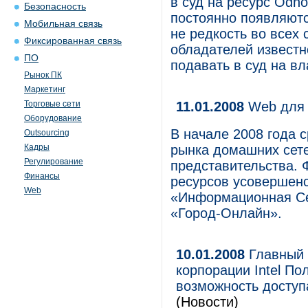
в суд на ресурс Odnok
Безопасность
постоянно появляют
Мобильная связь
не редкость во всех 
Фиксированная связь
обладателей известн
ПО
подавать в суд на в
Рынок ПК
Маркетинг
Торговые сети
11.01.2008
Web для 
Оборудование
В начале 2008 года с
Outsourcing
Кадры
рынка домашних сете
Регулирование
представительства. 
Финансы
ресурсов усовершен
Web
«Информационная Сет
«Город-Онлайн».
10.01.2008
Главный 
корпорации Intel По
возможность доступа
(Новости)