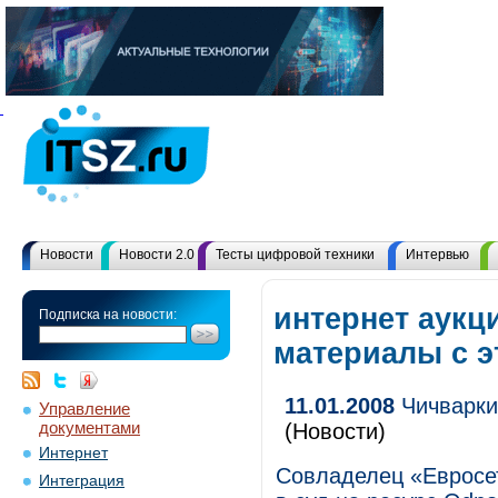
Новости
Новости 2.0
Тесты цифровой техники
Интервью
интернет аукц
Подписка на новости:
материалы с 
11.01.2008
Чичваркин
Управление
документами
(Новости)
Интернет
Совладелец «Евросет
Интеграция