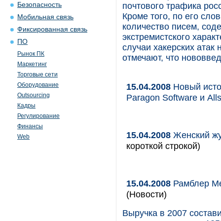
Безопасность
почтового трафика росс
Кроме того, по его сло
Мобильная связь
количество писем, со
Фиксированная связь
экстремистского характ
ПО
случаи хакерских атак
Рынок ПК
отмечают, что нововве
Маркетинг
Торговые сети
Оборудование
15.04.2008
Новый исто
Outsourcing
Paragon Software и Alls
Кадры
Регулирование
Финансы
15.04.2008
Женский жу
Web
короткой строкой)
15.04.2008
Рамблер Ме
(Новости)
Выручка в 2007 состави