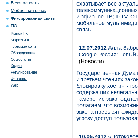
Безопасность
охватывает все актуал
телекоммуникационных 
Мобильная связь
и эфирное ТВ; IPTV, OT
Фиксированная связь
мобильное мультимедий
ПО
связь.
Рынок ПК
Маркетинг
Торговые сети
12.07.2012
Алла Забро
Оборудование
Google Россия: новый
Outsourcing
(Новости)
Кадры
Государственная Дума 
Регулирование
и третьем чтениях зак
Финансы
блокировку хостинг-пр
Web
содержащих нелегальны
намерение законодател
полагаем, что возможн
закона превысят ожид
угрозу доступ пользов
10.05.2012
«Потоковое