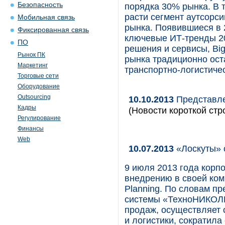
Безопасность
порядка 30% рынка. В 
расти сегмент аутсорс
Мобильная связь
рынка. Появившиеся в 
Фиксированная связь
ключевые ИТ-тренды 20
ПО
решения и сервисы, Bi
Рынок ПК
рынка традиционно ост
Маркетинг
транспортно-логистиче
Торговые сети
Оборудование
Outsourcing
10.10.2013
Представлен
Кадры
(Новости короткой стр
Регулирование
Финансы
Web
10.07.2013
«Лоскуты» 
9 июля 2013 года корп
внедрению в своей ком
Planning. По словам п
системы «ТехноНИКОЛЬ
продаж, осуществляет 
и логистики, сократила