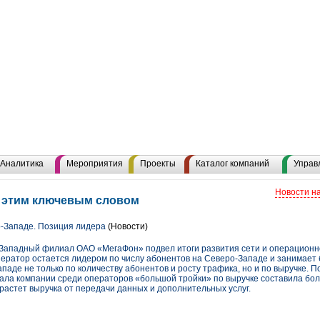
Аналитика
Мероприятия
Проекты
Каталог компаний
Управ
Новости н
с этим ключевым словом
-Западе. Позиция лидера
(Новости)
о-Западный филиал ОАО «МегаФон» подвел итоги развития сети и операционн
ператор остается лидером по числу абонентов на Северо-Западе и занимает 
аде не только по количеству абонентов и росту трафика, но и по выручке. П
ала компании среди операторов «большой тройки» по выручке составила бо
астет выручка от передачи данных и дополнительных услуг.