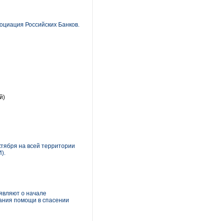
социация Российских Банков.
й)
ктября на всей территории
).
являют о начале
зания помощи в спасении