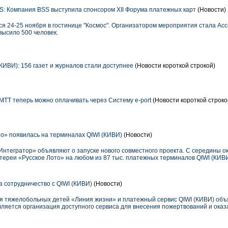
: Компания BSS выступила спонсором XII Форума платежных карт
(Новости)
ся 24-25 ноября в гостинице "Космос". Организатором мероприятия стала Ас
высило 500 человек.
КИВИ): 156 газет и журналов стали доступнее
(Новости короткой строкой)
МТТ теперь можно оплачивать через Систему e-port
(Новости короткой строко
о» появилась на терминалах QIWI (КИВИ)
(Новости)
нтегратор» объявляют о запуске нового совместного проекта. С середины о
тереи «Русское Лото» на любом из 87 тыс. платежных терминалов QIWI (КИВИ
 сотрудничество с QIWI (КИВИ)
(Новости)
я тяжелобольных детей «Линия жизни» и платежный сервис QIWI (КИВИ) объ
является организация доступного сервиса для внесения пожертвований и ока