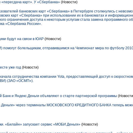
 «пересдача карт». У «Сбербанка»
(Новости)
ьзователей банковских карт «Сбербанка» в Петербурге столкнулись с невозм
вских карт «Сбербанка» при использовании их в банкоматах и информацио
ого ограничения доступа к некоторым услугам стала замена программного о
ка «Сбербанка России».
ики будут на связи в ЮАР
(Новости)
 помогут болельщикам, отправившимся на Чемпионат мира по футболу 2010 
месте уже год
(Новости)
с начала сотрудничества компании Yota, предоставляющей доступ к скоростн
КИВИ) (ЗАО «ОСМП»).
 Банк и Яндекс.Деньги объявляют о старте партнерской программы
(Новости
кс.Деньги» через терминалы МОСКОВСКОГО КРЕДИТНОГО БАНКА теперь можно
и. «Билайн» запускает сервис «МОБИ.Деньги»
(Новости)