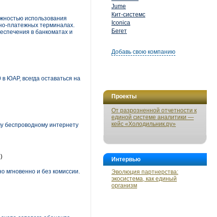
Jume
Кит-системс
ожностью использования
Iconica
нно-платежных терминалах.
Бегет
беспечения в банкоматах и
Добавь свою компанию
в ЮАР, всегда оставаться на
Проекты
От разрозненной отчетности к
единой системе аналитики —
кейс «Холодильник.ру»
ому беспроводному интернету
)
Интервью
 мгновенно и без комиссии.
Эволюция партнерства:
экосистема, как единый
организм