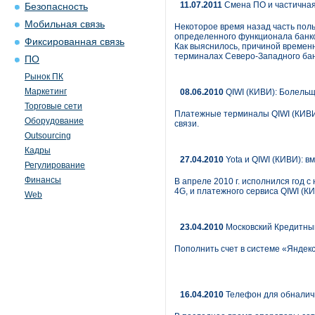
11.07.2011
Смена ПО и частичная
Безопасность
Мобильная связь
Некоторое время назад часть пол
определенного функционала банко
Фиксированная связь
Как выяснилось, причиной временн
терминалах Северо-Западного бан
ПО
Рынок ПК
Маркетинг
08.06.2010
QIWI (КИВИ): Болельщ
Торговые сети
Платежные терминалы QIWI (КИВИ)
Оборудование
связи.
Outsourcing
Кадры
27.04.2010
Yota и QIWI (КИВИ): в
Регулирование
Финансы
В апреле 2010 г. исполнился год 
4G, и платежного сервиса QIWI (
Web
23.04.2010
Московский Кредитный
Пополнить счет в системе «Янде
16.04.2010
Телефон для обналичк