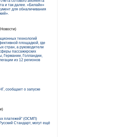
 счета сотового абонента
та и так далее. «Билайн»
трумент для обналичивания
кий».
(Новости)
ационных технологий
фективной площадкой, где
х стран, а руководители
 сферы пассажирских
ы, Германии, Голландии,
егации из 12 регионов
Г, сообщает о запуске
и)
ых платежей” (ОСМП)
Русский Стандарт, могут ещё