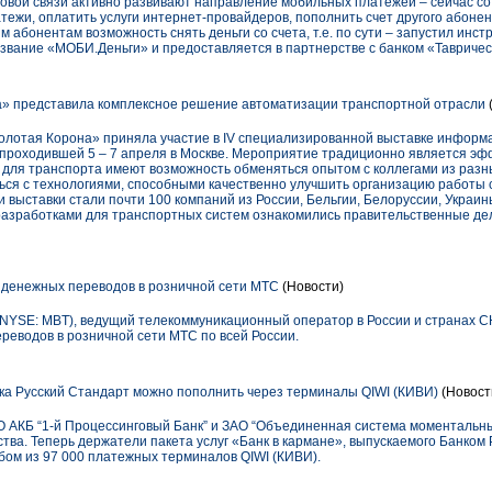
овой связи активно развивают направление мобильных платежей – сейчас со
ежи, оплатить услуги интернет-провайдеров, пополнить счет другого абонен
 абонентам возможность снять деньги со счета, т.е. по сути – запустил инс
азвание «МОБИ.Деньги» и предоставляется в партнерстве с банком «Тавричес
» представила комплексное решение автоматизации транспортной отрасли
олотая Корона» приняла участие в IV специализированной выставке информ
 проходившей 5 – 7 апреля в Москве. Мероприятие традиционно является эф
 для транспорта имеют возможность обменяться опытом с коллегами из разны
ься с технологиями, способными качественно улучшить организацию работы
и выставки стали почти 100 компаний из России, Бельгии, Белоруссии, Украин
разработками для транспортных систем ознакомились правительственные дел
 денежных переводов в розничной сети МТС
(Новости)
SE: MBT), ведущий телекоммуникационный оператор в России и странах СН
реводов в розничной сети МТС по всей России.
ка Русский Стандарт можно пополнить через терминалы QIWI (КИВИ)
(Новост
О АКБ “1-й Процессинговый Банк” и ЗАО “Объединенная система моментальн
ва. Теперь держатели пакета услуг «Банк в кармане», выпускаемого Банком 
бом из 97 000 платежных терминалов QIWI (КИВИ).