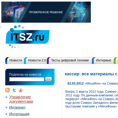
Новости
Новости 2.0
Тесты цифровой техники
Интервью
кассир: все материалы 
Подписка на новости:
02.03.2012
«МегаФон» на Северо
Вчера, 1 марта 2012 года, Север
2011 году. По данным компании, о
Управление
лидирует «МегаФон» на Северо-Зап
документами
году доля Северо-Западного фили
быстрыми темпами у «МегаФона» р
Интернет
Интеграция