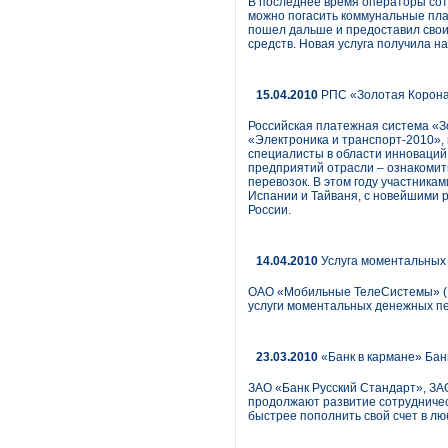
В последнее время операторы сот
можно погасить коммунальные плат
пошел дальше и предоставил своим
средств. Новая услуга получила н
15.04.2010
РПС «Золотая Корона
Российская платежная система «З
«Электроника и транспорт-2010»,
специалисты в области инноваций
предприятий отрасли – ознакомит
перевозок. В этом году участникам
Испании и Тайваня, с новейшими 
России.
14.04.2010
Услуга моментальных
ОАО «Мобильные ТелеСистемы» (NY
услуги моментальных денежных пе
23.03.2010
«Банк в кармане» Бан
ЗАО «Банк Русский Стандарт», ЗА
продолжают развитие сотрудничест
быстрее пополнить свой счет в лю