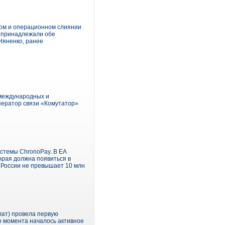
ком и операционном слиянии
е принадлежали обе
Няненко, ранее
 международных и
ператор связи «Комутатор»
истемы ChronoPay. В EA
орая должна появиться в
 в России не превышает 10 млн
лат) провела первую
о момента началось активное