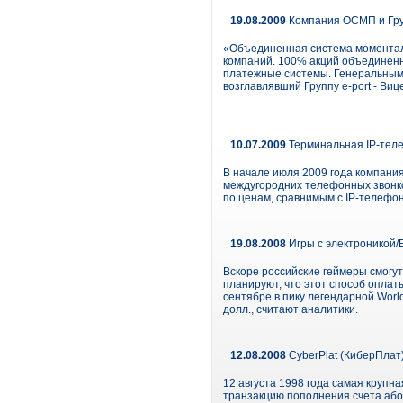
19.08.2009
Компания ОСМП и Груп
«Объединенная система моменталь
компаний. 100% акций объединенн
платежные системы. Генеральным
возглавлявший Группу e-port - Виц
10.07.2009
Терминальная IP-те
В начале июля 2009 года компани
междугородних телефонных звонк
по ценам, сравнимым с IP-телефон
19.08.2008
Игры с электроникой/E
Вскоре российские геймеры смогут
планируют, что этот способ оплат
сентябре в пику легендарной World
долл., считают аналитики.
12.08.2008
CyberPlat (КиберПлат)
12 августа 1998 года самая крупн
транзакцию пополнения счета абон