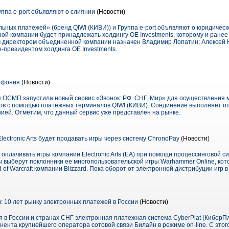
па e-port объявляют о слиянии
(Новости)
ных платежей» (бренд QIWI (КИВИ)) и Группа e-port объявляют о юридичес
ой компании будет принадлежать холдингу OE Investments, которому и ране
 директором объединенной компании назначен Владимир Лопатин; Алексей 
е-президентом холдинга OE Investments.
лефония
(Новости)
я ОСМП запустила новый сервис «Звонок: РФ. СНГ. Мир» для осуществления
ов с помощью платежных терминалов QIWI (КИВИ). Соединение выполняет о
ией. Отметим, что данный сервис уже представлен на рынке.
lectronic Arts будет продавать игры через систему ChronoPay
(Новости)
 оплачивать игры компании Electronic Arts (EA) при помощи процессинговой с
ы выберут поклонники ее многопользовательской игры Warhammer Online, кот
 of Warcraft компании Blizzard. Пока оборот от электронной дистрибуции игр
: 10 лет рынку электронных платежей в России
(Новости)
ая в России и странах СНГ электронная платежная система CyberPlat (КиберП
ента крупнейшего оператора сотовой связи Билайн в режиме on-line. С этог