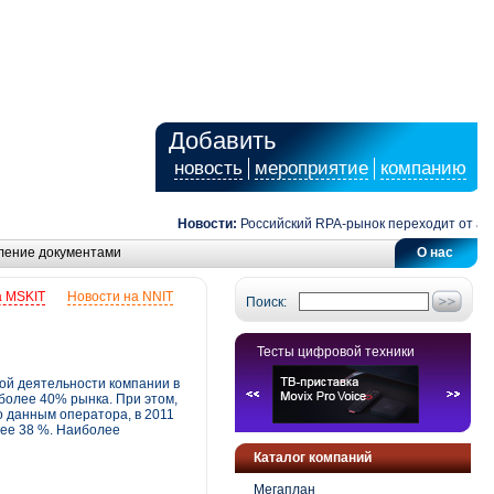
Добавить
новость
мероприятие
компанию
Новости:
Российский RPA-рынок переходит от автома
ление документами
О нас
а MSKIT
Новости на NNIT
Поиск:
Тесты цифровой техники
ой деятельности компании в
более 40% рынка. При этом,
о данным оператора, в 2011
лее 38 %. Наиболее
Каталог компаний
Мегаплан