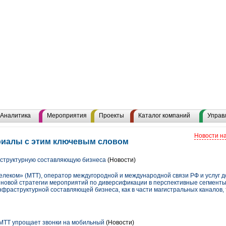
Аналитика
Мероприятия
Проекты
Каталог компаний
Управ
Новости н
риалы с этим ключевым словом
структурную составляющую бизнеса
(Новости)
еком» (МТТ), оператор междугородной и международной связи РФ и услуг до
х новой стратегии мероприятий по диверсификации в перспективные сегменты
фраструктурной составляющей бизнеса, как в части магистральных каналов, 
. МТТ упрощает звонки на мобильный
(Новости)