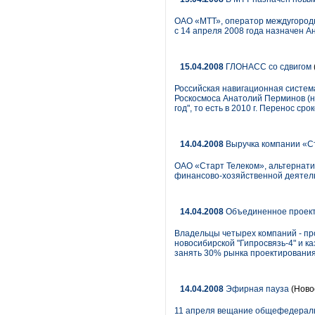
ОАО «МТТ», оператор междугородн
с 14 апреля 2008 года назначен А
15.04.2008
ГЛОНАСС со сдвигом
Российская навигационная систем
Роскосмоса Анатолий Перминов (на
год", то есть в 2010 г. Перенос с
14.04.2008
Выручка компании «Ст
ОАО «Старт Телеком», альтернати
финансово-хозяйственной деятельн
14.04.2008
Объединенное проек
Владельцы четырех компаний - про
новосибирской "Гипросвязь-4" и к
занять 30% рынка проектирования
14.04.2008
Эфирная пауза
(Ново
11 апреля вещание общефедераль