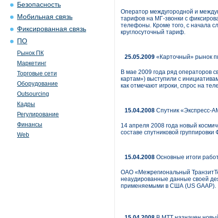
Безопасность
Оператор междугородной и междун
Мобильная связь
тарифов на МГ-звонки с фиксиров
телефоны. Кроме того, с начала с
Фиксированная связь
круглосуточный тариф.
ПО
Рынок ПК
25.05.2009
«Карточный» рынок п
Маркетинг
В мае 2009 года ряд операторов 
Торговые сети
картам») выступили с инициативам
Оборудование
как отмечают игроки, спрос на те
Outsourcing
Кадры
15.04.2008
Спутник «Экспресс-А
Регулирование
Финансы
14 апреля 2008 года новый космич
составе спутниковой группировки 
Web
15.04.2008
Основные итоги работ
ОАО «Межрегиональный ТранзитТе
неаудированные данные своей дея
применяемыми в США (US GAAP).
15.04.2008
В МТТ назначен новый