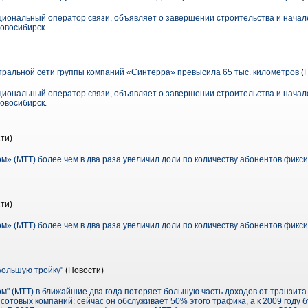
циональный оператор связи, объявляет о завершении строительства и начал
овосибирск.
ральной сети группы компаний «Синтерра» превысила 65 тыс. километров
(
циональный оператор связи, объявляет о завершении строительства и начал
овосибирск.
ти)
» (МТТ) более чем в два раза увеличил доли по количеству абонентов фикси
ти)
» (МТТ) более чем в два раза увеличил доли по количеству абонентов фикси
большую тройку"
(Новости)
м" (МТТ) в ближайшие два года потеряет большую часть доходов от транзита
отовых компаний: сейчас он обслуживает 50% этого трафика, а к 2009 году б