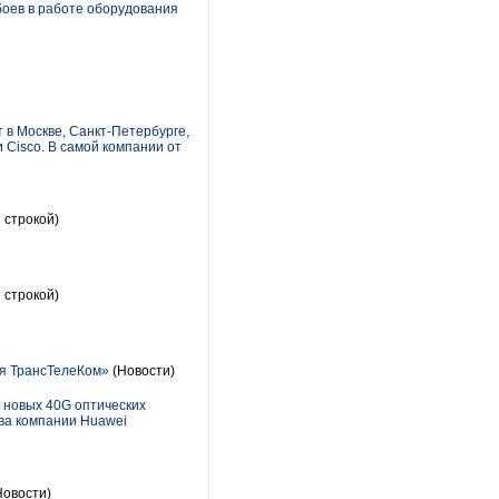
боев в работе оборудования
 в Москве, Санкт-Петербурге,
 Cisco. В самой компании от
 строкой)
 строкой)
ия ТрансТелеКом»
(Новости)
 новых 40G оптических
ва компании Huawei
Новости)