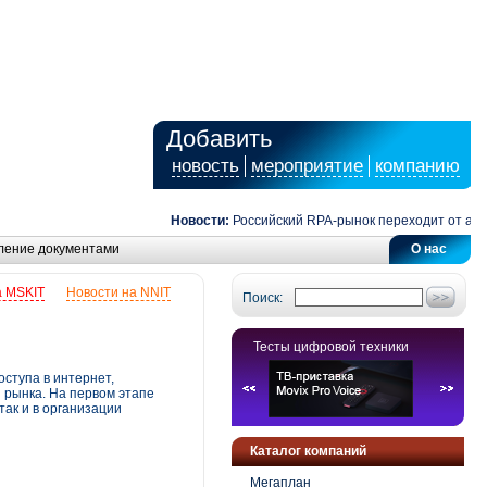
Добавить
новость
мероприятие
компанию
Новости:
Российский RPA-рынок переходит от автомат
ление документами
О нас
а MSKIT
Новости на NNIT
Поиск:
Тесты цифровой техники
ступа в интернет,
 рынка. На первом этапе
так и в организации
Каталог компаний
Мегаплан