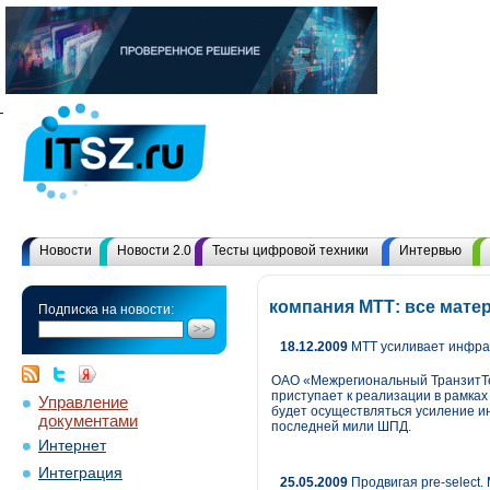
Новости
Новости 2.0
Тесты цифровой техники
Интервью
компания МТТ: все мате
Подписка на новости:
18.12.2009
МТТ усиливает инфра
ОАО «Межрегиональный ТранзитТел
приступает к реализации в рамка
Управление
будет осуществляться усиление ин
документами
последней мили ШПД.
Интернет
Интеграция
25.05.2009
Продвигая pre-select