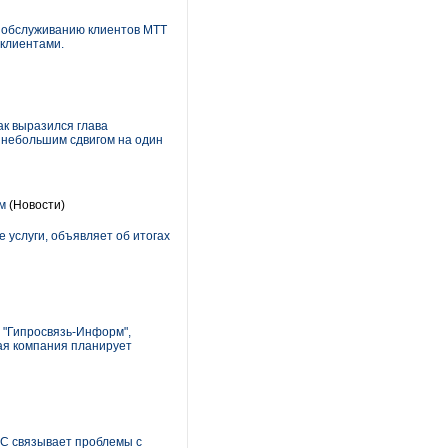
о обслуживанию клиентов МТТ
 клиентами.
к выразился глава
с небольшим сдвигом на один
м
(Новости)
услуги, объявляет об итогах
О "Гипросвязь-Информ",
ная компания планирует
С связывает проблемы с