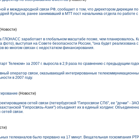
ой и международной связи РФ, сообщает о том, что директором дирекции п
ндрей Кулысов, ранее занимавший в МТТ пост начальника отдела по работе с
(Новости)
а ГЛОНАСС заработает в глобальном масштабе позже, чем планировалось. Ка
 фото), выступая на Совете безопасности России, "она будет реализована 
роков во многом связан с недостатком финансирования.
арт Телеком» за 2007 г. выросла в 2,9 раза по сравнению с предыдущим годо
вный оператор связи, оказывающий интегрированные телекоммуникационные 
ости в 2007 году.
тирование
(Новости)
ектировщиков сетей связи (петербургской "Гипросвязи СПб", ее "дочки" - ЗА
азахстанской "Гипросвязь-Азия") объединят их в единый холдинг. Объединен
 сетей связи.
сти)
ных телеканалов было прервано на 17 минут. Вещательная госкомпания РТР