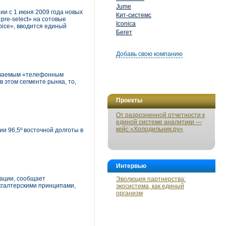
Jume
и с 1 июня 2009 года новых
Кит-системс
re-select» на сотовые
Iconica
oice», вводится единый
Бегет
Добавь свою компанию
зываемым «телефонным
 этом сегменте рынка, то,
Проекты
От разрозненной отчетности к
единой системе аналитики —
кейс «Холодильник.ру»
и 96,5º восточной долготы в
Интервью
ации, сообщает
Эволюция партнерства:
хгалтерскими принципами,
экосистема, как единый
организм