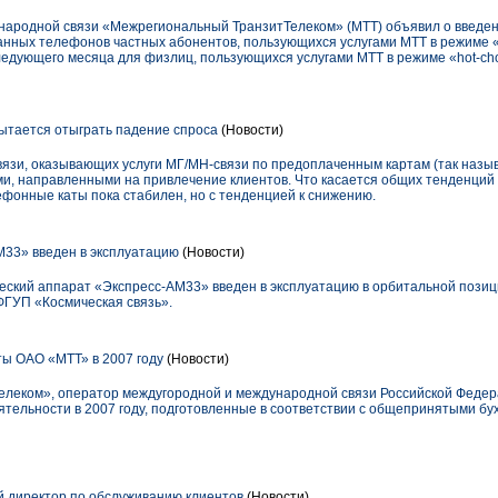
ародной связи «Межрегиональный ТранзитТелеком» (МТТ) объявил о введени
анных телефонов частных абонентов, пользующихся услугами МТТ в режиме «p
ледующего месяца для физлиц, пользующихся услугами МТТ в режиме «hot-ch
ытается отыграть падение спроса
(Новости)
связи, оказывающих услуги МГ/МН-связи по предоплаченным картам (так на
и, направленными на привлечение клиентов. Что касается общих тенденций в
лефонные каты пока стабилен, но с тенденцией к снижению.
М33» введен в эксплуатацию
(Новости)
еский аппарат «Экспресс-АМ33» введен в эксплуатацию в орбитальной позици
ФГУП «Космическая связь».
ы ОАО «МТТ» в 2007 году
(Новости)
леком», оператор междугородной и международной связи Российской Федер
тельности в 2007 году, подготовленные в соответствии с общепринятыми бу
 директор по обслуживанию клиентов
(Новости)