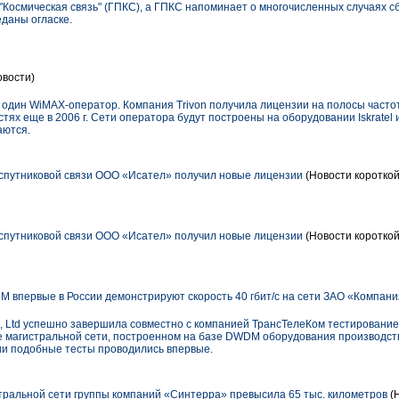
Космическая связь" (ГПКС), а ГПКС напоминает о многочисленных случаях с
даны огласке.
вости)
 один WiMAX-оператор. Компания Trivon получила лицензии на полосы частот
ях еще в 2006 г. Сети оператора будут построены на оборудовании Iskratel и
аются.
спутниковой связи ООО «Исател» получил новые лицензии
(Новости короткой
спутниковой связи ООО «Исател» получил новые лицензии
(Новости короткой
впервые в России демонстрируют скорость 40 гбит/с на сети ЗАО «Компан
., Ltd успешно завершила совместно с компанией ТрансТелеКом тестирование
е магистральной сети, построенном на базе DWDM оборудования производст
сии подобные тесты проводились впервые.
ральной сети группы компаний «Синтерра» превысила 65 тыс. километров
(