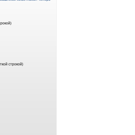
трокой)
ткой строкой)