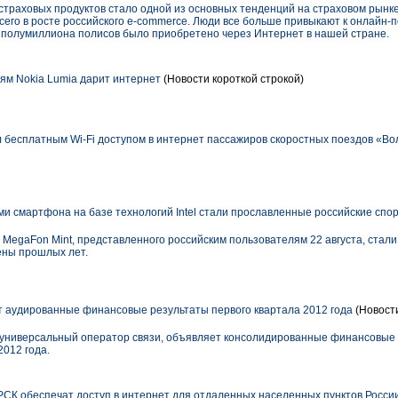
траховых продуктов стало одной из основных тенденций на страховом рынке
его в росте российского e-commerce. Люди все больше привыкают к онлайн-п
ее полумиллиона полисов было приобретено через Интернет в нашей стране.
м Nokia Lumia дарит интернет
(Новости короткой строкой)
бесплатным Wi-Fi доступом в интернет пассажиров скоростных поездов «Во
 смартфона на базе технологий Intel стали прославленные российские спо
egaFon Mint, представленного российским пользователям 22 августа, стал
ены прошлых лет.
 аудированные финансовые результаты первого квартала 2012 года
(Новост
 универсальный оператор связи, объявляет консолидированные финансовые 
2012 года.
СК обеспечат доступ в интернет для отдаленных населенных пунктов Росси