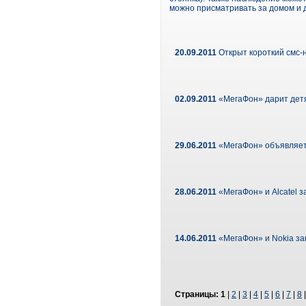
можно присматривать за домом и 
20.09.2011
Открыт короткий смс-
02.09.2011
«МегаФон» дарит детя
29.06.2011
«МегаФон» объявляет
28.06.2011
«МегаФон» и Alcatel з
14.06.2011
«МегаФон» и Nokia за
Страницы:
1
|
2
|
3
|
4
|
5
|
6
|
7
|
8