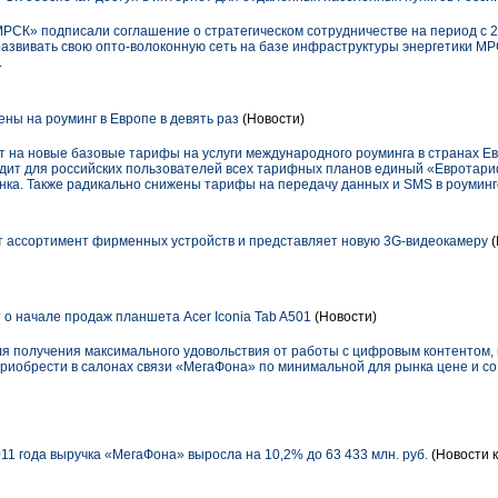
СК» подписали соглашение о стратегическом сотрудничестве на период с 20
азвивать свою опто-волоконную сеть на базе инфраструктуры энергетики МР
.
ны на роуминг в Европе в девять раз
(Новости)
т на новые базовые тарифы на услуги международного роуминга в странах Е
дит для российских пользователей всех тарифных планов единый «Евротариф»
онка. Также радикально снижены тарифы на передачу данных и SMS в роуминг
ассортимент фирменных устройств и представляет новую 3G-видеокамеру
(
о начале продаж планшета Acer Iconia Tab A501
(Новости)
я получения максимального удовольствия от работы с цифровым контентом, м
 приобрести в салонах связи «МегаФона» по минимальной для рынка цене и 
11 года выручка «МегаФона» выросла на 10,2% до 63 433 млн. руб.
(Новости к