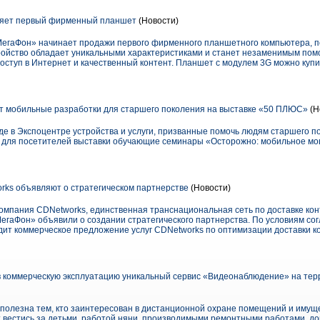
яет первый фирменный планшет
(Новости)
МегаФон» начинает продажи первого фирменного планшетного компьютера, п
ройство обладает уникальными характеристиками и станет незаменимым помо
оступ в Интернет и качественный контент. Планшет с модулем 3G можно купи
 мобильные разработки для старшего поколения на выставке «50 ПЛЮС»
(Н
де в Экспоцентре устройства и услуги, призванные помочь людям старшего п
т для посетителей выставки обучающие семинары «Осторожно: мобильное мо
ks объявляют о стратегическом партнерстве
(Новости)
компания CDNetworks, единственная транснациональная сеть по доставке кон
егаФон» объявили о создании стратегического партнерства. По условиям с
дит коммерческое предложение услуг CDNetworks по оптимизации доставки к
 коммерческую эксплуатацию уникальный сервис «Видеонаблюдение» на тер
олезна тем, кто заинтересован в дистанционной охране помещений и имущес
т вестись за детьми, работой няни, производимыми ремонтными работами, 