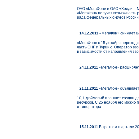
ОАО «МегаФон» и ОАО «Холдинг МР
«МегаФон» получит возможность р
ряда федеральных округов России
14.12.2011
«МегаФон» снижает це
«МегаФон» с 15 декабря переходи
часть СНГ и Турцию. Оператор вво
в зависимости от направления зв
24.11.2011
«МегаФон» расширяет 
21.11.2011
«МегаФон» объявляет 
10,1-дюймовый планшет создан дл
ресурсов. С 25 ноября его можно
от оператора.
15.11.2011
В третьем квартале 20