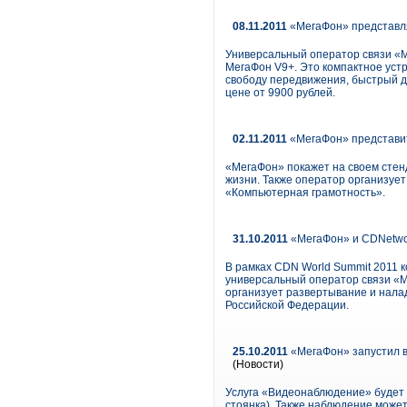
08.11.2011
«МегаФон» представл
Универсальный оператор связи «
МегаФон V9+. Это компактное уст
свободу передвижения, быстрый д
цене от 9900 рублей.
02.11.2011
«МегаФон» представит
«МегаФон» покажет на своем стен
жизни. Также оператор организуе
«Компьютерная грамотность».
31.10.2011
«МегаФон» и CDNetwor
В рамках CDN World Summit 2011 
универсальный оператор связи «М
организует развертывание и нала
Российской Федерации.
25.10.2011
«МегаФон» запустил в
(Новости)
Услуга «Видеонаблюдение» будет п
стоянка). Также наблюдение може