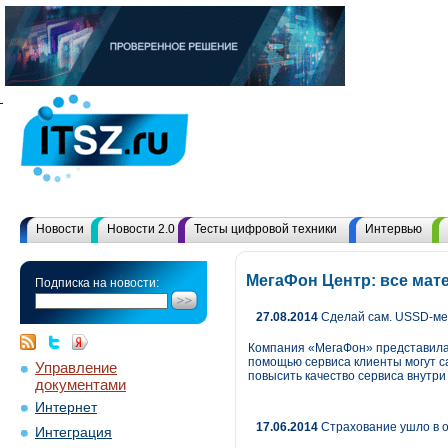
Новости
Новости 2.0
Тесты цифровой техники
Интервью
МегаФон Центр: все мат
Подписка на новости:
27.08.2014
Сделай сам. USSD-м
Компания «МегаФон» представила
помощью сервиса клиенты могут с
Управление
повысить качество сервиса внутри
документами
Интернет
17.06.2014
Страхование ушло в 
Интеграция