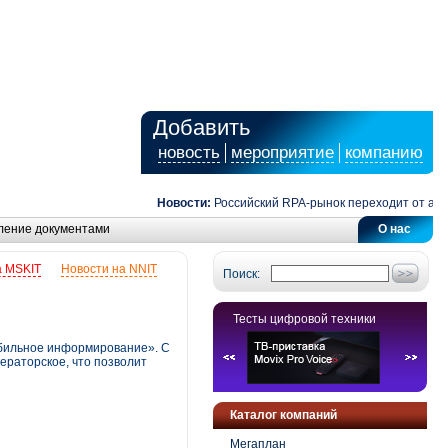
Добавить
новость
мероприятие
компанию
Новости:
Российский RPA-рынок переходит от автома
ление документами
О нас
а MSKIT
Новости на NNIT
Поиск:
Тесты цифровой техники
обильное информирование». C
ераторское, что позволит
Каталог компаний
Мегаплан