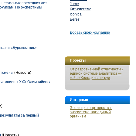
 нескольких последних лет.
Jume
окупкам. По экспертным
Кит-системс
Iconica
Бегет
Добавь свою компанию
лга» и «Буревестник»
Проекты
От разрозненной отчетности к
ртсмены
(Новости)
единой системе аналитики —
кейс «Холодильник.ру»
и чемпионы ХХХ Олимпийских
Интервью
и)
Эволюция партнерства:
экосистема, как единый
результаты за первый
организм
и
(Новости)