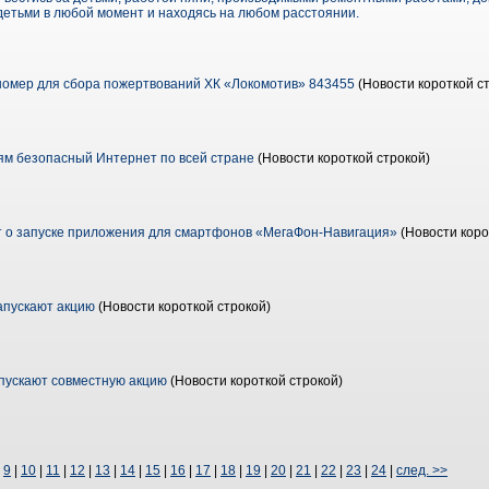
детьми в любой момент и находясь на любом расстоянии.
номер для сбора пожертвований ХК «Локомотив» 843455
(Новости короткой с
м безопасный Интернет по всей стране
(Новости короткой строкой)
 о запуске приложения для смартфонов «МегаФон-Навигация»
(Новости коро
апускают акцию
(Новости короткой строкой)
пускают совместную акцию
(Новости короткой строкой)
|
9
|
10
|
11
|
12
|
13
|
14
|
15
|
16
|
17
|
18
|
19
|
20
|
21
|
22
|
23
|
24
|
след. >>