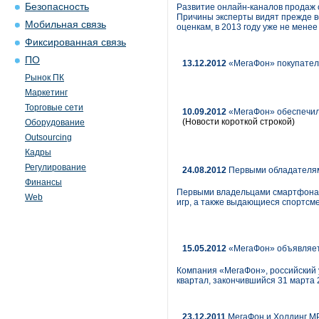
Безопасность
Развитие онлайн-каналов продаж с
Причины эксперты видят прежде вс
Мобильная связь
оценкам, в 2013 году уже не мен
Фиксированная связь
ПО
13.12.2012
«МегаФон» покупателя
Рынок ПК
Маркетинг
Торговые сети
10.09.2012
«МегаФон» обеспечил 
(Новости короткой строкой)
Оборудование
Outsourcing
Кадры
Регулирование
24.08.2012
Первыми обладателями
Финансы
Первыми владельцами смартфона M
Web
игр, а также выдающиеся спортсм
15.05.2012
«МегаФон» объявляет
Компания «МегаФон», российский
квартал, закончившийся 31 марта 
23.12.2011
МегаФон и Холдинг МР