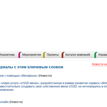
Аналитика
Мероприятия
Проекты
Каталог компаний
Управ
Новости н
ериалы с этим ключевым словом
еню с помощью «Мегафона»
(Новости)
 новую услугу «USSD-меню», разработанную в рамках развития сервиса «М
амостоятельно создавать свое собственное меню USSD, не интегрируясь в оп
 компании.
онлайн
(Новости)