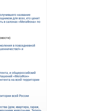
олучившего название
щником для всех, кто ценит
ть в салонах «МегаФона» по
овости)
околения в повседневной
шенничество!» и
тента, и общероссийский
оглашений «МегаФон»
онтента на всей территории
ритории всей России
тва (дом, квартира, гараж,
домашними животными. Теперь