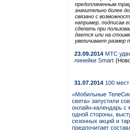
предоплаченным тра
значительно более д
связано с возможнос
например, подписав 
сделать при пользов
дается или на стоим
увеличивает размер 
23.09.2014
МТС удво
линейки Smart
(Ново
31.07.2014
100 мест
«Мобильные ТелеСис
света» запустили со
онлайн-календарь с 
одной стороны, выст
сезонных акций и тар
предпочитает состав