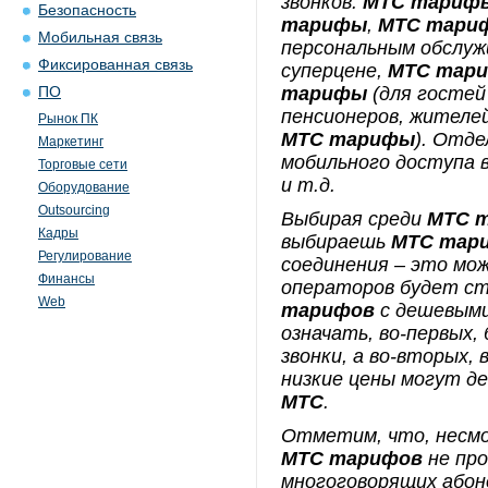
звонков.
МТС тариф
Безопасность
тарифы
,
МТС тари
Мобильная связь
персональным обслуж
Фиксированная связь
суперцене,
МТС тар
тарифы
(для гостей
ПО
пенсионеров, жителе
Рынок ПК
МТС тарифы
). Отд
Маркетинг
мобильного доступа 
Торговые сети
и т.д.
Оборудование
Outsourcing
Выбирая среди
МТС 
Кадры
выбираешь
МТС тар
Регулирование
соединения – это мож
Финансы
операторов будет ст
Web
тарифов
с дешевыми
означать, во-первых,
звонки, а во-вторых,
низкие цены могут д
МТС
.
Отметим, что, несмо
МТС тарифов
не про
многоговорящих абон