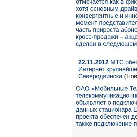
отмечается как в фи
хотя основным драй
конвергентные и инн
момент представител
часть прироста абон
кросс-продажи – акце
сделан в следующем 
22.11.2012
МТС обес
Интернет крупнейш
Северодвинска
(Нов
ОАО «Мобильные Те
телекоммуникационны
объявляет о подключ
данных стационара 
проекта обеспечен до
также подключение п