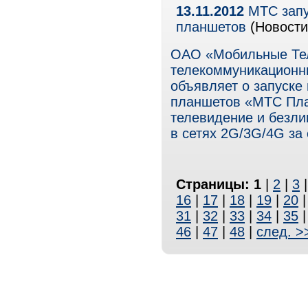
13.11.2012
МТС запу
планшетов
(Новости
ОАО «Мобильные Те
телекоммуникационны
объявляет о запуске
планшетов «МТС Пла
телевидение и безли
в сетях 2G/3G/4G за
Страницы:
1
|
2
|
3
16
|
17
|
18
|
19
|
20
31
|
32
|
33
|
34
|
35
46
|
47
|
48
|
след. >