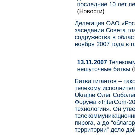
последние 10 лет п
(Новости)
Делегация ОАО «Рост
заседании Совета гл
содружества в област
ноября 2007 года в г
13.11.2007
Телекомм
нешуточные битвы
(
Битва гигантов – та
телекому исполнител
Ukraine Олег Соболе
Форума «InterCom-20
технологии». Он утв
телекоммуникационн
пирога, а до "облаг
территории" дело до