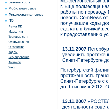
межрегиональных эле
Безопасность
г. Еще полмесяца на
Мобильная связь
работы по переводу М
Фиксированная связь
новость ComNews от 2
ПО
получившие коды дос
Рынок ПК
сделать в ближайшее
Маркетинг
к предоставлению ус
Торговые сети
Оборудование
Outsourcing
13.11.2007
Петербур
Кадры
увеличить протяжен
Регулирование
Санкт-Петербурге до
Финансы
Web
Петербургский филиа
протяженность транс
Санкт-Петербурге с с
до 9 тыс км к 2012.
13.11.2007
«РОСТЕЛЕ
деятельности совет