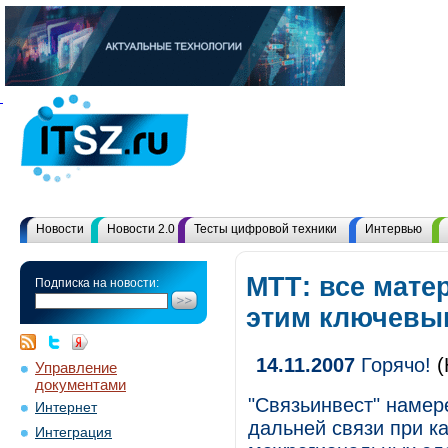
Новости
Новости 2.0
Тесты цифровой техники
Интервью
МТТ: все мате
Подписка на новости:
этим ключевы
14.11.2007
Горячо!
(
Управление
документами
"Связьинвест" намер
Интернет
дальней связи при ка
Интеграция