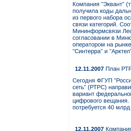
Компания "Эквант" (т
получила коды дальне
из первого набора о
связи категорий. Со
Мининформсвязи Лео
согласовании в Миню
оператором на рынке
"Синтерра" и "Арктел
12.11.2007
План РТ
Сегодня ФГУП "Росс
сеть" (РТРС) направ
вариант федерально
цифрового вещания.
потребуется 40 млрд
12.11.2007
Компания