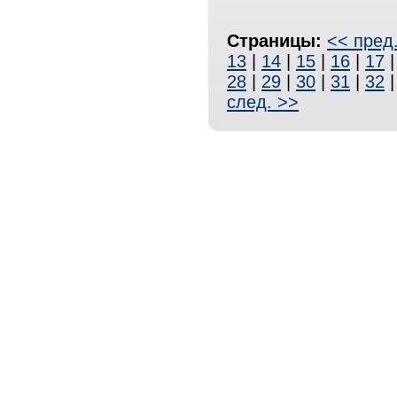
Страницы:
<< пред
13
|
14
|
15
|
16
|
17
28
|
29
|
30
|
31
|
32
след. >>