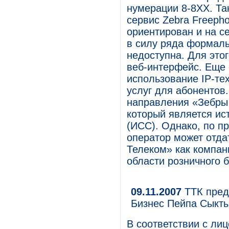
нумерации 8-8XX. Та
сервис Zebra Freepho
ориентирован и на с
в силу ряда формаль
недоступна. Для это
веб-интерфейс. Еще 
использование IP-тех
услуг для абонентов
направления «Зебры
который является ис
(ИСС). Однако, по п
оператор может отда
Телеком» как компа
области розничного б
09.11.2007
ТТК пред
Бизнес Пейпа Сыкт
В соответствии с ли