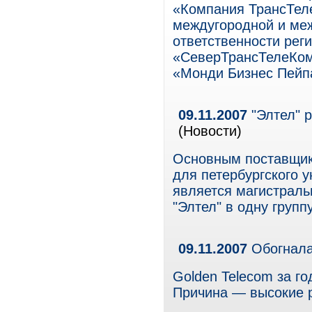
«Компания ТрансТеле
междугородной и ме
ответственности рег
«СеверТрансТелеКом
«Монди Бизнес Пейп
09.11.2007
"Элтел" 
(Новости)
Основным поставщик
для петербургского 
является магистраль
"Элтел" в одну групп
09.11.2007
Обогнала
Golden Telecom за г
Причина — высокие р