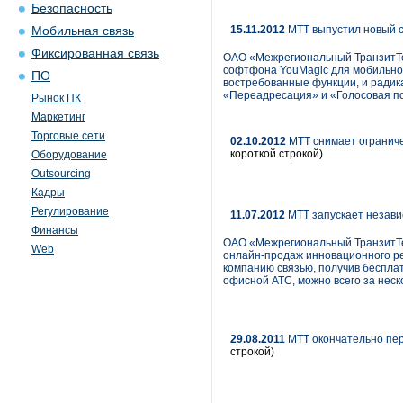
Безопасность
15.11.2012
МТТ выпустил новый с
Мобильная связь
Фиксированная связь
ОАО «Межрегиональный ТранзитТе
софтфона YouMagic для мобильно
ПО
востребованные функции, и ради
«Переадресация» и «Голосовая по
Рынок ПК
Маркетинг
Торговые сети
02.10.2012
МТТ снимает ограниче
короткой строкой)
Оборудование
Outsourcing
Кадры
Регулирование
11.07.2012
МТТ запускает незави
Финансы
ОАО «Межрегиональный ТранзитТе
Web
онлайн-продаж инновационного ре
компанию связью, получив беспла
офисной АТС, можно всего за неск
29.08.2011
МТТ окончательно пере
строкой)