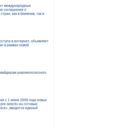
ает международные
ые соглашения о
тран, как в ближнем, так и
ступа в интернет, объявляет
ан в рамках новой
ровайдерам широкополосного
и с 1 июня 2009 года новых
re-select» на сотовые
oice», вводится единый