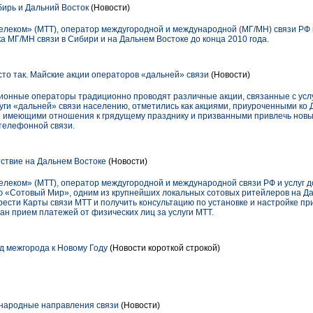
ирь и Дальний Восток
(Новости)
еком» (МТТ), оператор междугородной и международной (МГ/МН) связи РФ и 
 МГ/МН связи в Сибири и на Дальнем Востоке до конца 2010 года.
то так. Майские акции операторов «дальней» связи
(Новости)
ионные операторы традиционно проводят различные акции, связанные с услу
ги «дальней» связи населению, отметились как акциями, приуроченными ко 
 имеющими отношения к грядущему празднику и призванными привлечь новых
телефонной связи.
ствие на Дальнем Востоке
(Новости)
еком» (МТТ), оператор междугородной и международной связи РФ и услуг до
ю «Сотовый Мир», одним из крупнейших локальных сотовых ритейлеров на Да
рести Карты связи МТТ и получить консультацию по установке и настройке п
ан прием платежей от физических лиц за услуги МТТ.
д межгорода к Новому Году
(Новости короткой строкой)
народные направления связи
(Новости)