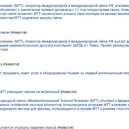
леком» (МТТ), оператор междугородной и международной связи РФ, усилив
объявляет о заключении прямых договоров с 17-тью операторами связи. Нов
уг связи позволят МТТ значительно усилить свои позиции на рынках многих с
клиентам МТТ надежные каналы связи.
Томске
(Новости)
еком» (МТТ), оператор междугородной и международной связи РФ и услуг до
тацию широкополосного доступа в интернет (ШПД) в г. Томск. Проект реализов
тора.
су
(Новости)
т продавать пакет услуг и оборудование Huawei со скидкой региональным п
. МТТ упрощает звонки на мобильный
(Новости)
ародной связи «Межрегиональный ТранзитТелеком» (МТТ) объявил о введени
анных телефонов частных абонентов, пользующихся услугами МТТ в режиме «p
ледующего месяца для физлиц, пользующихся услугами МТТ в режиме «hot-ch
ытается отыграть падение спроса
(Новости)