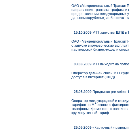
ОАО «Межрегиональный ТранзитТе
направления транзита трафика и 
предоставлении международных усл
дальнем зарубежье, и обеспечат 
15.10.2009
МТТ запустил ШПД в 
ОАО «Межрегиональный ТранзитТел
о запуске в коммерческую эксплуа
партнерской бизнес-модели опера
03.08.2009
МТТ выходит на поло
Оператор дальней связи МТТ буде
доступа в интернет (ШПД).
25.05.2009
Продвигая pre-select
Оператор междугородной и междун
тарифов на МГ-звонки с фиксиров
телефоны. Кроме того, с начала с
круглосуточный тариф.
25.05.2009
«Карточный» рынок п