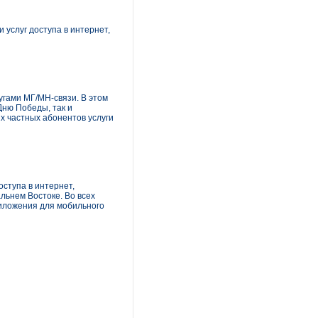
услуг доступа в интернет,
гами МГ/МН-связи. В этом
Дню Победы, так и
 частных абонентов услуги
ступа в интернет,
льнем Востоке. Во всех
риложения для мобильного