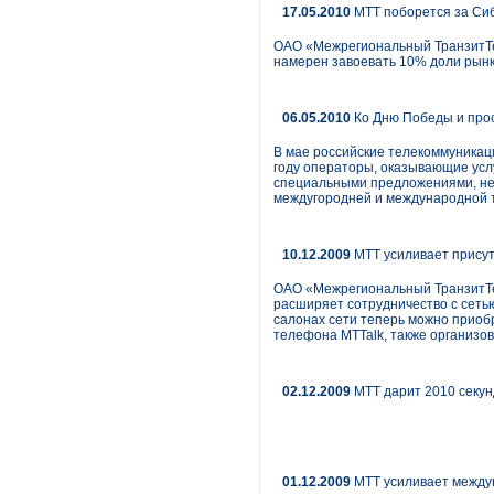
17.05.2010
МТТ поборется за Сиб
ОАО «Межрегиональный ТранзитТел
намерен завоевать 10% доли рынка
06.05.2010
Ко Дню Победы и прос
В мае российские телекоммуникац
году операторы, оказывающие услу
специальными предложениями, не
междугородней и международной 
10.12.2009
МТТ усиливает присут
ОАО «Межрегиональный ТранзитТел
расширяет сотрудничество с сеть
салонах сети теперь можно приоб
телефона MTTalk, также организов
02.12.2009
МТТ дарит 2010 секун
01.12.2009
МТТ усиливает между