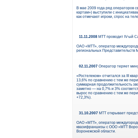
В мае 2009 года ряд операторов 
картам») выступили с инициативам
как отмечают игроки, спрос на те
11.11.2008
МТТ проводит IV-ый С
ОАО «МТТ», оператор междугородн
региональных Представительств 
02.11.2007
Оператор теряет мину
«Ростелеком» отчитался за III кв
13,6% по сравнению с тем же перио
суммарная продолжительность звон
заметно — на 0,7% и 3% соответс
вырос по сравнению с тем же перио
+72,3%).
31.10.2007
МТТ открывает предст
ОАО «МТТ», оператор междугородн
квазифраншизы с ООО «МТТ Вороне
Воронежской области.