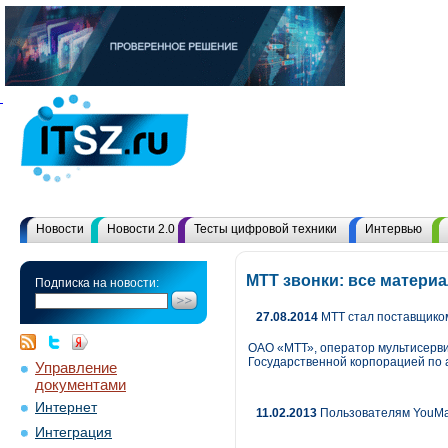
Новости
Новости 2.0
Тесты цифровой техники
Интервью
МТТ звонки: все матери
Подписка на новости:
27.08.2014
МТТ стал поставщиком
ОАО «МТТ», оператор мультисервисн
Государственной корпорацией по 
Управление
документами
Интернет
11.02.2013
Пользователям YouMag
Интеграция