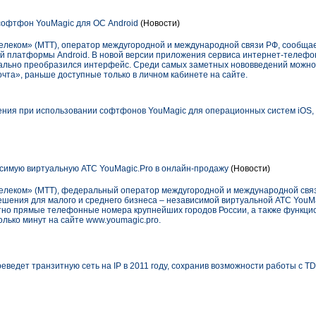
офтфон YouMagic для ОС Android
(Новости)
леком» (МТТ), оператор междугородной и международной связи РФ, сообщае
й платформы Android. В новой версии приложения сервиса интернет-телефо
кально преобразился интерфейс. Среди самых заметных нововведений можно
чта», раньше доступные только в личном кабинете на сайте.
ния при использовании софтфонов YouMagic для операционных систем iOS,
симую виртуальную АТС YouMagic.Pro в онлайн-продажу
(Новости)
леком» (МТТ), федеральный оператор междугородной и международной связ
шения для малого и среднего бизнеса – независимой виртуальной АТС YouMa
тно прямые телефонные номера крупнейших городов России, а также функц
олько минут на сайте www.youmagic.pro.
ведет транзитную сеть на IP в 2011 году, сохранив возможности работы с T