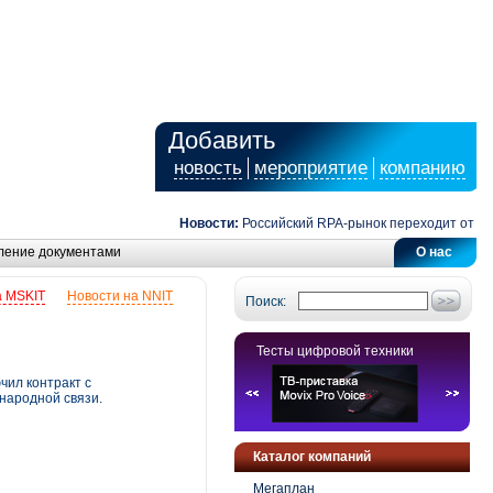
Добавить
новость
мероприятие
компанию
Новости:
Российский RPA-рынок переходит от автома
ление документами
О нас
а MSKIT
Новости на NNIT
Поиск:
Тесты цифровой техники
чил контракт с
народной связи.
Каталог компаний
Мегаплан