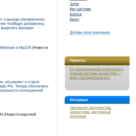
Jume
Кит-системс
Iconica
т о выходе обновленного
Бегет
нии YouMagic добавились
 выделить функции
Добавь свою компанию
 Windows и MacOS
(Новости
Проекты
От разрозненной отчетности к
единой системе аналитики —
кейс «Холодильник.ру»
и, объявляет о старте
gic.Pro. Теперь обеспечить
иональность полноценной
Интервью
Эволюция партнерства:
экосистема, как единый
DM
(Новости короткой
организм