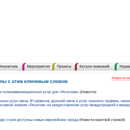
Аналитика
Мероприятия
Проекты
Каталог компаний
Управ
Новости н
алы с этим ключевым словом
 телекоммуникационных услуг для «Росатома»
(Новости)
ых услуг связи, IP-сервисов, дальней связи и услуг транзита трафика, заклю
атомной энергии «Росатом» на предоставление услуг междугородней и между
ic стали доступны новые европейские города
(Новости короткой строкой)