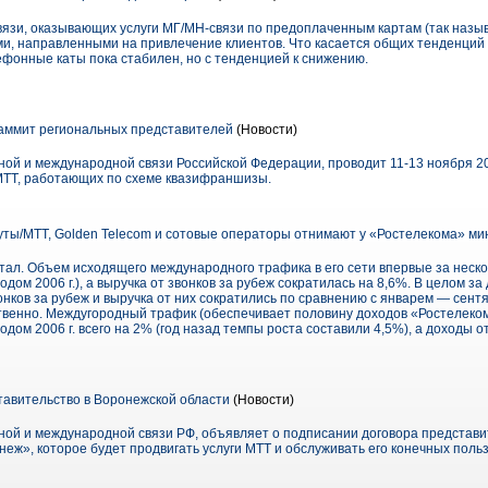
связи, оказывающих услуги МГ/МН-связи по предоплаченным картам (так на
и, направленными на привлечение клиентов. Что касается общих тенденций в
лефонные каты пока стабилен, но с тенденцией к снижению.
аммит региональных представителей
(Новости)
ой и международной связи Российской Федерации, проводит 11-13 ноября 20
МТТ, работающих по схеме квазифраншизы.
ты/МТТ, Golden Telecom и сотовые операторы отнимают у «Ростелекома» ми
артал. Объем исходящего международного трафика в его сети впервые за неско
дом 2006 г.), а выручка от звонков за рубеж сократилась на 8,6%. В целом за 
ков за рубеж и выручка от них сократились по сравнению с январем — сентяб
твенно. Междугородный трафик (обеспечивает половину доходов «Ростелеком
дом 2006 г. всего на 2% (год назад темпы роста составили 4,5%), а доходы о
авительство в Воронежской области
(Новости)
ой и международной связи РФ, объявляет о подписании договора представи
ж», которое будет продвигать услуги МТТ и обслуживать его конечных поль