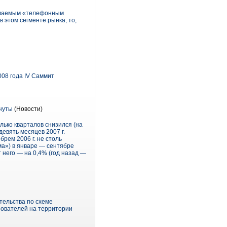
зываемым «телефонным
 этом сегменте рынка, то,
08 года IV Саммит
нуты
(Новости)
лько кварталов снизился (на
девять месяцев 2007 г.
рем 2006 г. не столь
а») в январе — сентябре
т него — на 0,4% (год назад —
тельства по схеме
зователей на территории