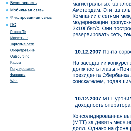
Безопасность
магистральных каналов
Амстердам. Эти каналы
Мобильная связь
Компании с сетями меж
Фиксированная связь
модернизации пропускн
ПО
2х10Гбит/с. Они постро
Рынок ПК
резервировать сеть, т
Маркетинг
Торговые сети
Оборудование
10.12.2007
Почта сорв
Outsourcing
На заседании конкурсн
Кадры
должность главы «Поч
Регулирование
президента Сбербанка
Финансы
соискателем, подавшим
Web
10.12.2007
МТТ уронил
доходность оператора
Консолидированная вы
(МТТ) за девять месяце
долл. Однако на фоне 