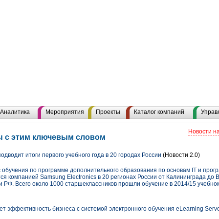
Аналитика
Мероприятия
Проекты
Каталог компаний
Управ
Новости н
ы с этим ключевым словом
дводит итоги первого учебного года в 20 городах России
(Новости 2.0)
 обучения по программе дополнительного образования по основам IT и про
 компанией Samsung Electronics в 20 регионах России от Калининграда до 
 РФ. Всего около 1000 старшеклассников прошли обучение в 2014/15 учебном
 эффективность бизнеса с системой электронного обучения eLearning Serv