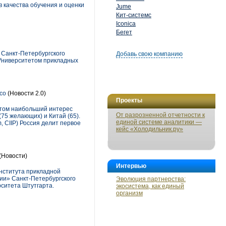
 качества обучения и оценки
Jume
Кит-системс
Iconica
Бегет
 Санкт-Петербургского
Добавь свою компанию
 Университетом прикладных
co
(Новости 2.0)
Проекты
 этом наибольший интерес
От разрозненной отчетности к
75 желающих) и Китай (65).
единой системе аналитики —
, CIIP) Россия делит первое
кейс «Холодильник.ру»
(Новости)
Интервью
Института прикладной
ии» Санкт-Петербургского
Эволюция партнерства:
ситета Штутгарта.
экосистема, как единый
организм