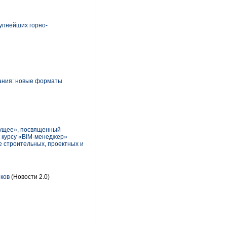
упнейших горно-
ания: новые форматы
дущее», посвященный
к курсу «BIM-менеджер»
е строительных, проектных и
иков
(Новости 2.0)