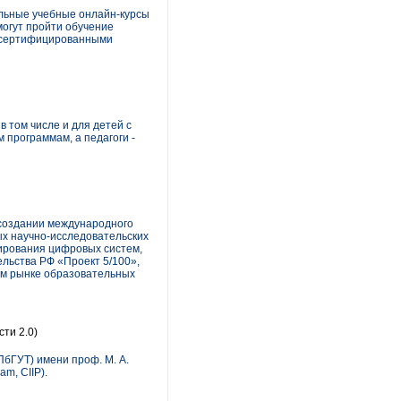
альные учебные онлайн-курсы
могут пройти обучение
я сертифицированными
в том числе и для детей с
 программам, а педагоги -
 создании международного
х научно-исследовательских
тирования цифровых систем,
ельства РФ «Проект 5/100»,
ом рынке образовательных
ти 2.0)
бГУТ) имени проф. М. А.
m, CIIP).