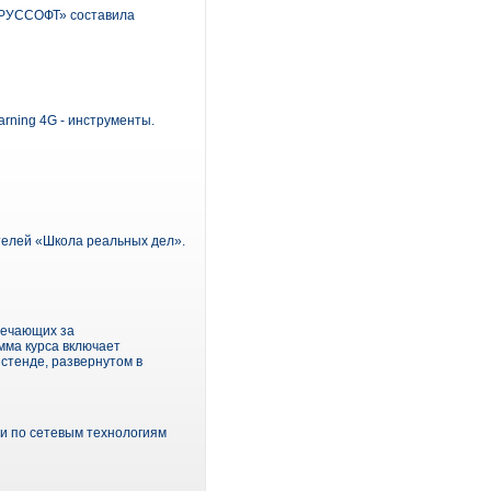
«РУССОФТ» составила
rning 4G - инструменты.
телей «Школа реальных дел».
вечающих за
амма курса включает
стенде, развернутом в
и по сетевым технологиям