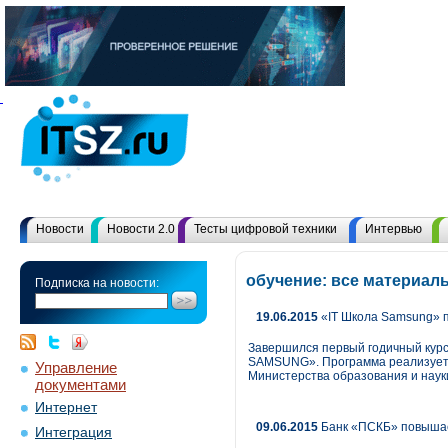
Новости
Новости 2.0
Тесты цифровой техники
Интервью
обучение: все материал
Подписка на новости:
19.06.2015
«IT Школа Samsung» по
Завершился первый годичный курс
SAMSUNG». Программа реализуется
Управление
Министерства образования и науки
документами
Интернет
09.06.2015
Банк «ПСКБ» повышает
Интеграция