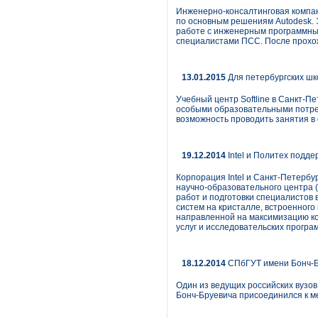
Инженерно-консалтинговая компан
по основным решениям Autodesk. Э
работе с инженерным программным
специалистами ПСС. После прохо
13.01.2015
Для петербургских шк
Учебный центр Softline в Санкт-П
особыми образовательными потреб
возможность проводить занятия в
19.12.2014
Intel и Политех подд
Корпорация Intel и Санкт-Петерб
научно-образовательного центра
работ и подготовки специалистов
систем на кристалле, встроенного
направленной на максимизацию ко
услуг и исследовательских програ
18.12.2014
СПбГУТ имени Бонч-Б
Один из ведущих российских вузо
Бонч-Бруевича присоединился к меж