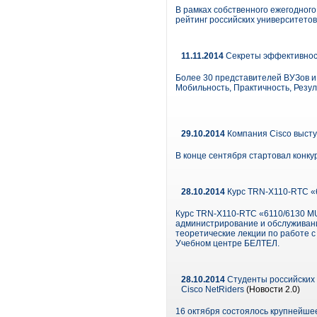
В рамках собственного ежегодно
рейтинг российских университетов
11.11.2014
Секреты эффективност
Более 30 представителей ВУЗов и 
Мобильность, Практичность, Резул
29.10.2014
Компания Cisco выст
В конце сентября стартовал конк
28.10.2014
Курс TRN-X110-RTC «61
Курс TRN-X110-RTC «6110/6130 
администрирование и обслуживание
теоретические лекции по работе 
Учебном центре БЕЛТЕЛ.
28.10.2014
Студенты российских 
Cisco NetRiders
(Новости 2.0)
16 октября состоялось крупнейшее