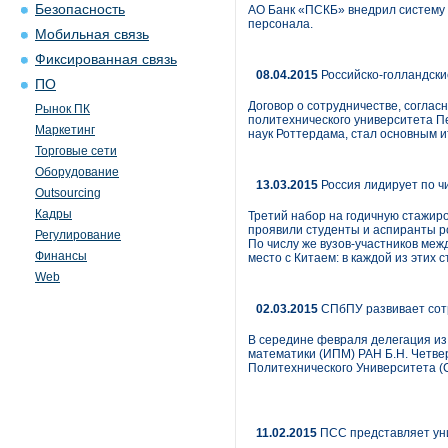
Безопасность
АО Банк «ПСКБ» внедрил систему 
персонала.
Мобильная связь
Фиксированная связь
08.04.2015
Российско-голландски
ПО
Договор о сотрудничестве, согла
Рынок ПК
политехнического университета П
Маркетинг
наук Роттердама, стал основным 
Торговые сети
Оборудование
13.03.2015
Россия лидирует по ч
Outsourcing
Кадры
Третий набор на годичную стажиро
проявили студенты и аспиранты ро
Регулирование
По числу же вузов-участников межд
Финансы
место с Китаем: в каждой из этих 
Web
02.03.2015
СПбПУ развивает сот
В середине февраля делегация из 
математики (ИПМ) РАН Б.Н. Четв
Политехнического Университета (
11.02.2015
ПСС представляет ун