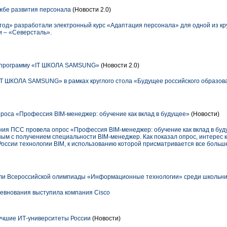
жбе развития персонала
(Новости 2.0)
од» разработали электронный курс «Адаптация персонала» для одной из кр
и – «Северсталь».
 программу «IT ШКОЛА SAMSUNG»
(Новости 2.0)
IT ШКОЛА SAMSUNG» в рамках круглого стола «Будущее российского образов
роса «Профессия BIM-менеджер: обучение как вклад в будущее»
(Новости)
ния ПСС провела опрос «Профессия BIM-менеджер: обучение как вклад в бу
ым с получением специальности BIM-менеджер. Как показал опрос, интерес 
России технологии BIM, к использованию которой присматривается все больш
и Всероссийской олимпиады «Информационные технологии» среди школьн
евнования выступила компания Cisco
чшие ИТ-университеты России
(Новости)