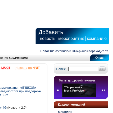
Добавить
новость
мероприятие
компанию
Новости:
Российский RPA-рынок переходит от автомат
ление документами
О нас
а MSKIT
Новости на NNIT
Поиск:
Тесты цифровой техники
граммирования «IT ШКОЛА
Владивостока при поддержке
 году.
Каталог компаний
er 4G
(Новости 2.0)
Мегаплан