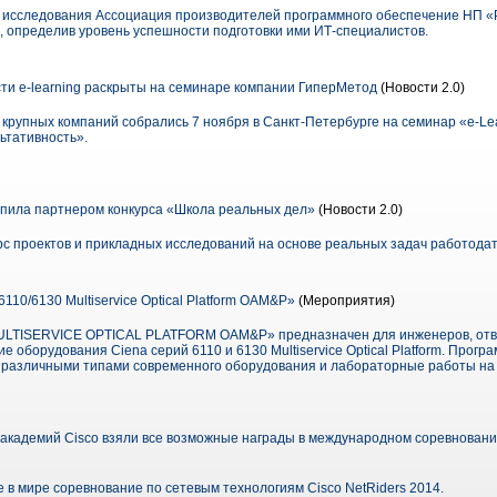
го исследования Ассоциация производителей программного обеспечение НП 
, определив уровень успешности подготовки ими ИТ-специалистов.
и e-learning раскрыты на семинаре компании ГиперМетод
(Новости 2.0)
крупных компаний собрались 7 ноября в Санкт-Петербурге на семинар «e-Lea
ьтативность».
упила партнером конкурса «Школа реальных дел»
(Новости 2.0)
урс проектов и прикладных исследований на основе реальных задач работода
10/6130 Multiservice Optical Platform OAM&P»
(Мероприятия)
MULTISERVICE OPTICAL PLATFORM OAM&P» предназначен для инженеров, от
 оборудования Ciena серий 6110 и 6130 Multiservice Optical Platform. Прогр
с различными типами современного оборудования и лабораторные работы на 
академий Cisco взяли все возможные награды в международном соревновани
 в мире соревнование по сетевым технологиям Cisco NetRiders 2014.