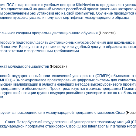
ия ПСС в партнерстве с учебным центром KiloNewton.ru представляет уник
то единственный на данный момент российский проект, участники которого 
 обеспечением без установки его на свой компьютер. Обучение проводитс
ждения курсов слушатели получают сертификат международного образца.
ольников созданы программы дистанционного обучения
(Новости)
етербурге подготовил десять дистанционных курсов обучения для школьников, 
ностями. В результате ученики получили удобный доступ к образовательным
 соответствии с современными требованиями.
ержат молодых специалистов
(Новости)
ургский государственный политехнический университет (СПбПУ) объявляют о
 (МНОЦ) «Высокоуровневое проектирование цифровых систем» для совместны
 высшей квалификации в области новейших методов высокоуровневого проек
 программного обеспечения. Проект реализуется в рамках программы Правит
нкурентной позиции группы ведущих российских университетов на глобальн
мм.
руевича присоединился к международной программе стажировок Cisco
(Новос
в — Санкт-Петербургский государственный университет телекоммуникаций (СП
дународной программе стажировок Cisco (Cisco International Internship Progra