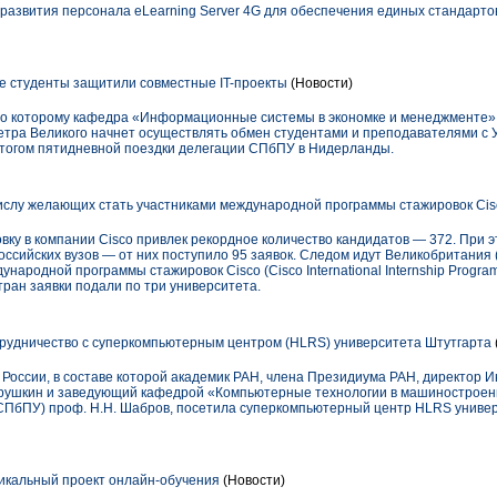
развития персонала eLearning Server 4G для обеспечения единых стандартов
е студенты защитили совместные IT-проекты
(Новости)
сно которому кафедра «Информационные системы в экономке и менеджменте»
етра Великого начнет осуществлять обмен студентами и преподавателями с
итогом пятидневной поездки делегации СПбПУ в Нидерланды.
ислу желающих стать участниками международной программы стажировок Cis
вку в компании Cisco привлек рекордное количество кандидатов — 372. При
ссийских вузов — от них поступило 95 заявок. Следом идут Великобритания (
ународной программы стажировок Cisco (Cisco International Internship Program
стран заявки подали по три университета.
рудничество с суперкомпьютерным центром (HLRS) университета Штутгарта
России, в составе которой академик РАН, члена Президиума РАН, директор 
ерушкин и заведующий кафедрой «Компьютерные технологии в машиностроен
СПбПУ) проф. Н.Н. Шабров, посетила суперкомпьютерный центр HLRS универ
икальный проект онлайн-обучения
(Новости)