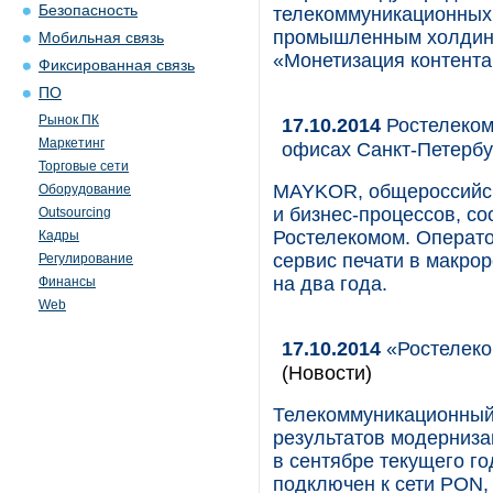
Безопасность
телекоммуникационных 
промышленным холдинг
Мобильная связь
«Монетизация контента
Фиксированная связь
ПО
Рынок ПК
17.10.2014
Ростелеком
Маркетинг
офисах Санкт-Петербу
Торговые сети
MAYKOR, общероссийски
Оборудование
и бизнес-процессов, с
Outsourcing
Ростелекомом. Операт
Кадры
сервис печати в макро
Регулирование
на два года.
Финансы
Web
17.10.2014
«Ростелеко
(Новости)
Телекоммуникационный
результатов модерниза
в сентябре текущего го
подключен к сети PON,